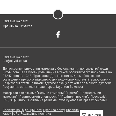
Реклама на сайті
Франшиза "CitySites"
Реклама на сайті:
rek@citysites.ua
Допускається цитування матеріалів без отримання попередньої згоди
03247.com.ua за умови розміщення в тексті обов'язкового посилання на
03247.com.ua - Сайт Трускавця. Для інтернет-видань обов'язкове
розміщення прямого, відкритого для пошукових систем гіперпосилання
на цитовані статті не нижче другого абзацу в тексті або в якості джерела.
Порушення виняткових прав переслідується Законом.
Матеріали з плашками "Новини компаній", "Промо", "Партнерський
матеріал", "Партнерський спецпроєкт", "Політичні новини", "Пресреліз",
"PR", "Офіційно", "Політична реклама" публікуються на правах реклами.
Політика конфіденційності
Правила сайту
Правила
класифайд
Редакційна політика
Фільтри