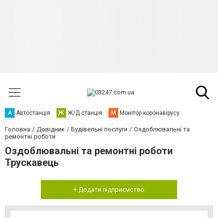
А
Автостанція
Ж
Ж/Д станція
М
Монітор коронавірусу
Головна
Довідник
Будівельні послуги
Оздоблювальні та
ремонтні роботи
Оздоблювальні та ремонтні роботи
Трускавець
+ Додати підприємство