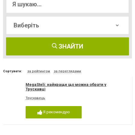
ЗНАЙТИ
Сортувати:
за рейтингом
за переглядами
MegaSteli: найкраще що можна обрати у
Трускавці
Трускавець
Я рекомендую