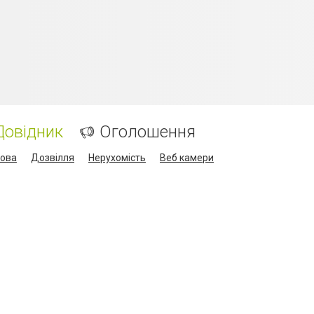
Довідник
Оголошення
кова
Дозвілля
Нерухомість
Веб камери