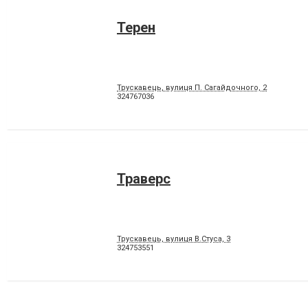
Терен
Трускавець, вулиця П. Сагайдочного, 2
324767036
Траверс
Трускавець, вулиця В.Стуса, 3
324753551