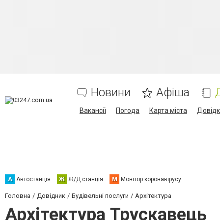
Новини
Афіша
Вакансії
Погода
Карта міста
Довід
А
Автостанція
Ж
Ж/Д станція
М
Монітор коронавірусу
Головна
Довідник
Будівельні послуги
Архітектура
Архітектура Трускавець