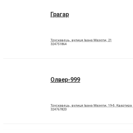
Грагар
Трускавець, вулиця Івана Мазепи, 21
324751864
Олвер-999
Трускавець, вулиця Івана Мазепи, 19-б, Квартира 
324767820