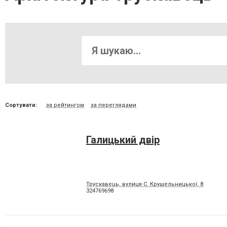
Сортувати:
за рейтингом
за переглядами
Галицький двір
Трускавець, вулиця С. Крушельницької, 8
324769698