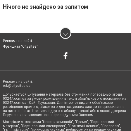
Нічого не знайдено за запитом
Реклама на сайті
Франшиза "CitySites"
Реклама на сайті:
rek@citysites.ua
Допускається цитування матеріалів без отримання попередньої згоди
03247.com.ua за умови розміщення в тексті обов'язкового посилання на
03247.com.ua - Сайт Трускавця. Для інтернет-видань обов'язкове
розміщення прямого, відкритого для пошукових систем гіперпосилання
на цитовані статті не нижче другого абзацу в тексті або в якості джерела.
Порушення виняткових прав переслідується Законом.
Матеріали з плашками "Новини компаній", "Промо", "Партнерський
матеріал", "Партнерський спецпроєкт", "Політичні новини", "Пресреліз",
"PR", "Офіційно", "Політична реклама" публікуються на правах реклами.