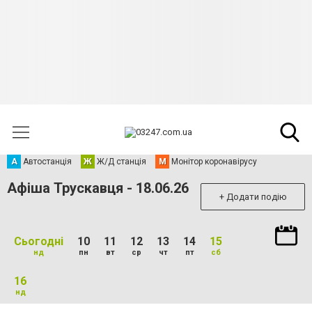
А
Автостанція
Ж
Ж/Д станція
М
Монітор коронавірусу
Афіша Трускавця - 18.06.26
+ Додати подію
Сьогодні
10
11
12
13
14
15
нд
пн
вт
ср
чт
пт
сб
16
нд