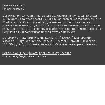
Реклама на сайті:
rek@citysites.ua
Допускається цитування матеріалів без отримання попередньої згоди
03247.com.ua за умови розміщення в тексті обов'язкового посилання на
03247.com.ua - Сайт Трускавця. Для інтернет-видань обов'язкове
розміщення прямого, відкритого для пошукових систем гіперпосилання
на цитовані статті не нижче другого абзацу в тексті або в якості джерела.
Порушення виняткових прав переслідується Законом.
Матеріали з плашками "Новини компаній", "Промо", "Партнерський
матеріал", "Партнерський спецпроєкт", "Політичні новини", "Пресреліз",
"PR", "Офіційно", "Політична реклама" публікуються на правах реклами.
Політика конфіденційності
Правила сайту
Правила
класифайд
Редакційна політика