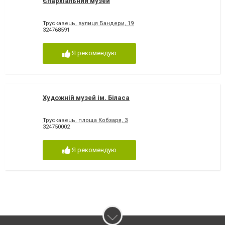
Єпархіальний музей
Трускавець, вулиця Бандери, 19
324768591
Я рекомендую
Художній музей ім. Біласа
Трускавець, площа Кобзаря, 3
324750002
Я рекомендую