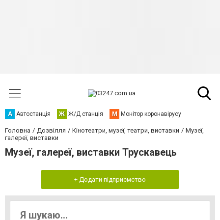
А
Автостанція
Ж
Ж/Д станція
М
Монітор коронавірусу
Головна
Дозвілля
Кінотеатри, музеї, театри, виставки
Музеї,
галереї, виставки
Музеї, галереї, виставки Трускавець
+ Додати підприємство