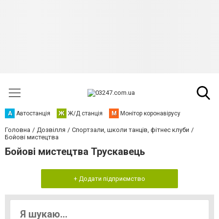
А
Автостанція
Ж
Ж/Д станція
М
Монітор коронавірусу
Головна
Дозвілля
Спортзали, школи танців, фітнес клуби
Бойові мистецтва
Бойові мистецтва Трускавець
+ Додати підприємство