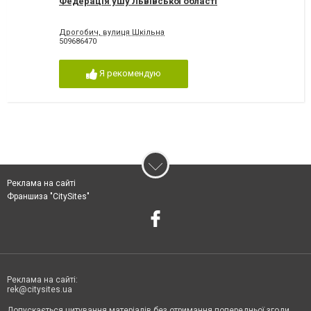
Федерація ушу Львівської області
Дрогобич, вулиця Шкільна
509686470
Я рекомендую
Реклама на сайті
Франшиза "CitySites"
Реклама на сайті:
rek@citysites.ua
Допускається цитування матеріалів без отримання попередньої згоди