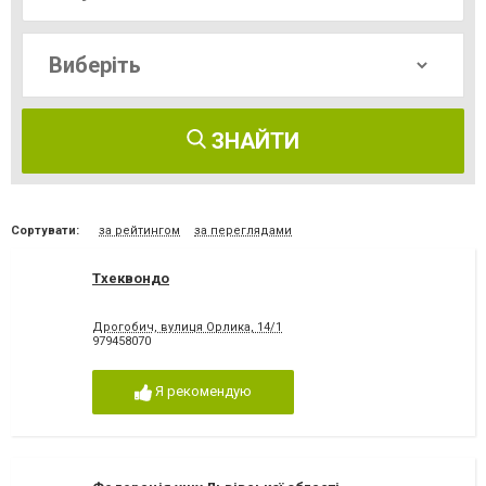
ЗНАЙТИ
Сортувати:
за рейтингом
за переглядами
Тхеквондо
Дрогобич, вулиця Орлика, 14/1
979458070
Я рекомендую