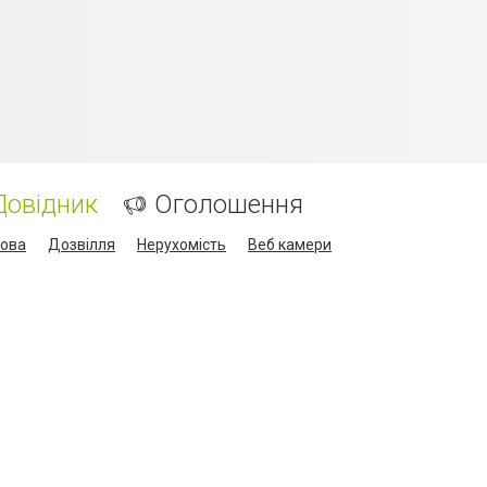
Довідник
Оголошення
кова
Дозвілля
Нерухомість
Веб камери