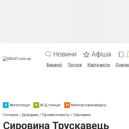
Новини
Афіша
Вакансії
Погода
Карта міста
Довід
А
Автостанція
Ж
Ж/Д станція
М
Монітор коронавірусу
Головна
Довідник
Промисловість
Сировина
Сировина Трускавець