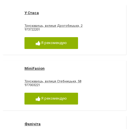
У Стаса
Трускавець, вулиця Дрогобицька, 2
973722201
Я рекомендую
MiniFasion
Трускавець, вулиця Стебницька, 58
977003221
Я рекомендую
Фелічіта