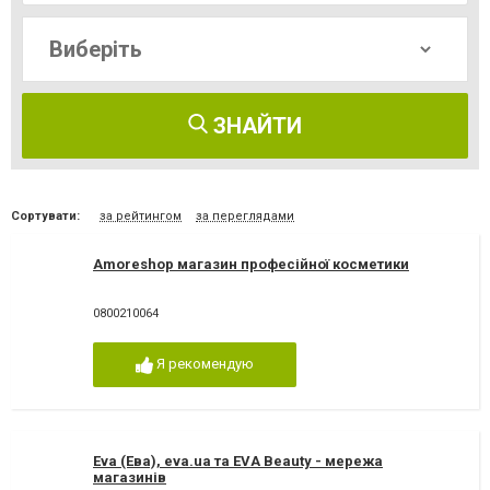
ЗНАЙТИ
Сортувати:
за рейтингом
за переглядами
Amoreshop магазин професійної косметики
0800210064
Я рекомендую
Eva (Ева), eva.ua та EVA Beauty - мережа
магазинів