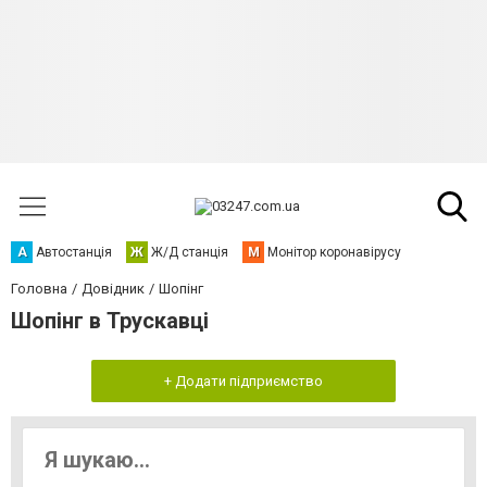
А
Автостанція
Ж
Ж/Д станція
М
Монітор коронавірусу
Головна
Довідник
Шопінг
Шопінг в Трускавці
+ Додати підприємство