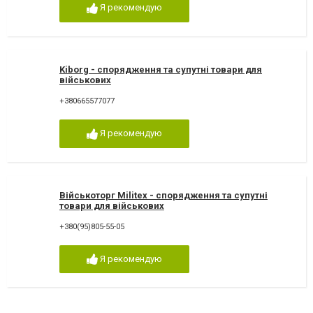
Я рекомендую
Kiborg - спорядження та супутні товари для
військових
+380665577077
Я рекомендую
Військоторг Militex - спорядження та супутні
товари для військових
+380(95)805-55-05
Я рекомендую