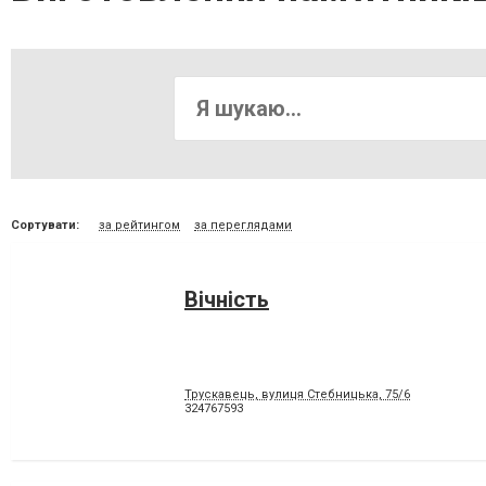
Сортувати:
за рейтингом
за переглядами
Вічність
Трускавець, вулиця Стебницька, 75/6
324767593