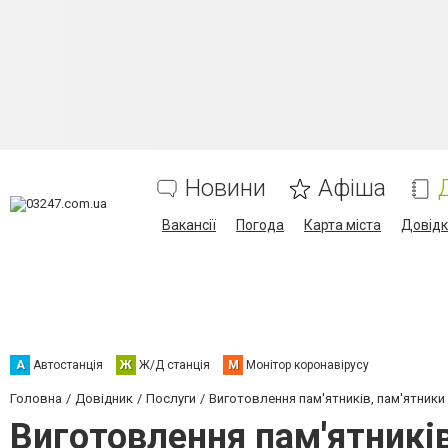
Новини
Афіша
Вакансії
Погода
Карта міста
Довід
А
Автостанція
Ж
Ж/Д станція
М
Монітор коронавірусу
Головна
Довідник
Послуги
Виготовлення пам'ятників, пам'ятники і
Виготовлення пам'ятникі