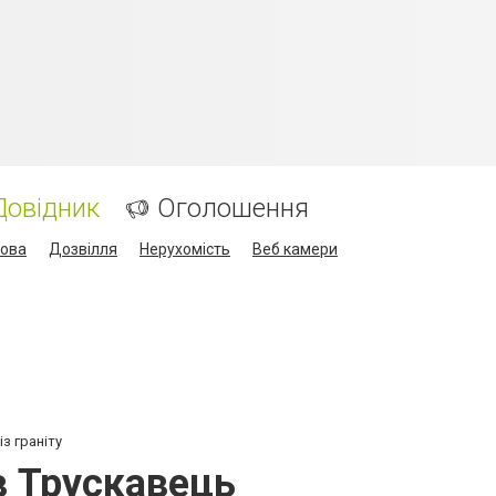
Довідник
Оголошення
кова
Дозвілля
Нерухомість
Веб камери
з граніту
в Трускавець