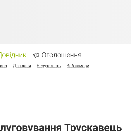
Довідник
Оголошення
кова
Дозвілля
Нерухомість
Веб камери
слуговування Трускавець