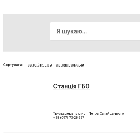
Сортувати:
за рейтингом
за переглядами
Станція ГБО
Трускавець, вулиця Петра Сагайдачного
+38 (097) 73-28-957