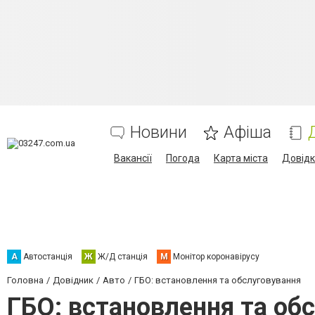
Новини
Афіша
Вакансії
Погода
Карта міста
Довід
А
Автостанція
Ж
Ж/Д станція
М
Монітор коронавірусу
Головна
Довідник
Авто
ГБО: встановлення та обслуговування
ГБО: встановлення та об