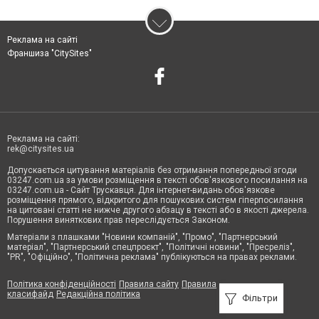
Реклама на сайті
Франшиза "CitySites"
Реклама на сайті:
rek@citysites.ua
Допускається цитування матеріалів без отримання попередньої згоди
03247.com.ua за умови розміщення в тексті обов'язкового посилання на
03247.com.ua - Сайт Трускавця. Для інтернет-видань обов'язкове
розміщення прямого, відкритого для пошукових систем гіперпосилання
на цитовані статті не нижче другого абзацу в тексті або в якості джерела.
Порушення виняткових прав переслідується Законом.
Матеріали з плашками "Новини компаній", "Промо", "Партнерський
матеріал", "Партнерський спецпроєкт", "Політичні новини", "Пресреліз",
"PR", "Офіційно", "Політична реклама" публікуються на правах реклами.
Політика конфіденційності
Правила сайту
Правила
класифайд
Редакційна політика
Фільтри