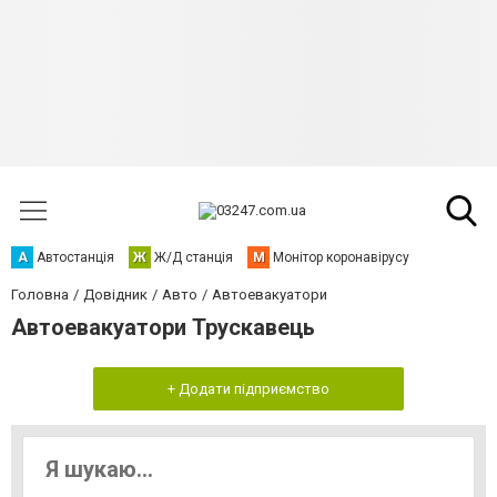
А
Автостанція
Ж
Ж/Д станція
М
Монітор коронавірусу
Головна
Довідник
Авто
Автоевакуатори
Автоевакуатори Трускавець
+ Додати підприємство