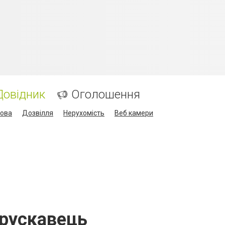
Довідник
Оголошення
кова
Дозвілля
Нерухомість
Веб камери
Трускавець