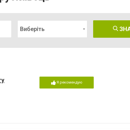
Виберіть
ЗН
гу
Я рекомендую