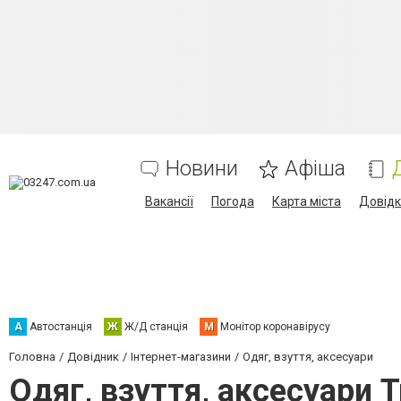
Новини
Афіша
Вакансії
Погода
Карта міста
Довід
А
Автостанція
Ж
Ж/Д станція
М
Монітор коронавірусу
Головна
Довідник
Інтернет-магазини
Одяг, взуття, аксесуари
Одяг, взуття, аксесуари 