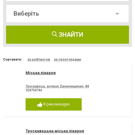
ЗНАЙТИ
Сортувати:
за рейтингом
за переглядами
Міська лікарня
Трускавець, вулиця Данилишиних, 84
324754744
Я рекомендую
Трускавецька міська лікарня