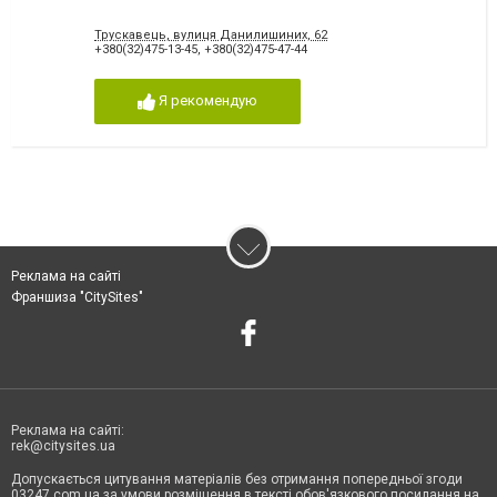
Трускавець, вулиця Данилишиних, 62
+380(32)475-13-45
,
+380(32)475-47-44
Я рекомендую
Реклама на сайті
Франшиза "CitySites"
Реклама на сайті:
rek@citysites.ua
Допускається цитування матеріалів без отримання попередньої згоди
03247.com.ua за умови розміщення в тексті обов'язкового посилання на