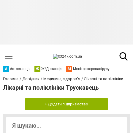
А
Автостанція
Ж
Ж/Д станція
М
Монітор коронавірусу
Головна
Довідник
Медицина, здоров'я
Лікарні та поліклініки
Лікарні та поліклініки Трускавець
+ Додати підприємство