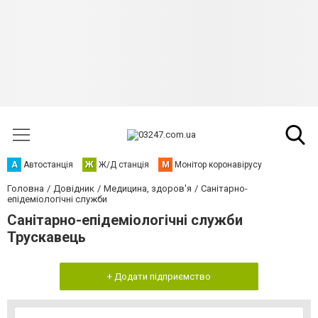
А
Автостанція
Ж
Ж/Д станція
М
Монітор коронавірусу
Головна
Довідник
Медицина, здоров'я
Санітарно-
епідеміологічні служби
Санітарно-епідеміологічні служби
Трускавець
+ Додати підприємство