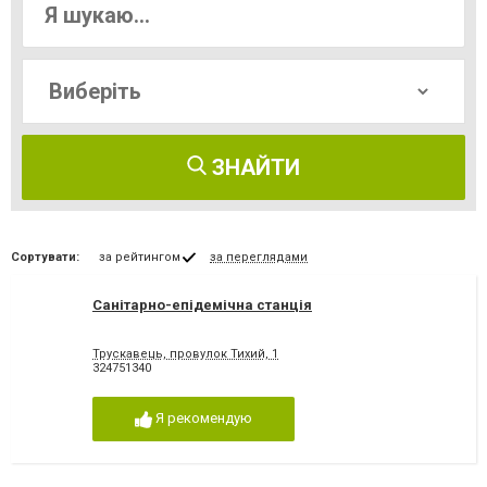
ЗНАЙТИ
Сортувати:
за рейтингом
за переглядами
Санітарно-епідемічна станція
Трускавець, провулок Тихий, 1
324751340
Я рекомендую