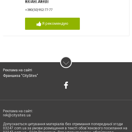
вхідні двері
+380(50)952-77-77
Я рекомендую
Реклама на сайті
Франшиза "CitySites"
Реклама на сайті:
rek@citysites.ua
Допускається цитування матеріалів без отримання попередньої згоди
03247.com.ua за умови розміщення в тексті обов'язкового посилання на