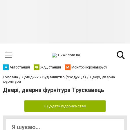
А
Автостанція
Ж
Ж/Д станція
М
Монітор коронавірусу
Головна
Довідник
Будівництво (продукція)
Двері, дверна
фурнітура
Двері, дверна фурнітура Трускавець
+ Додати підприємство