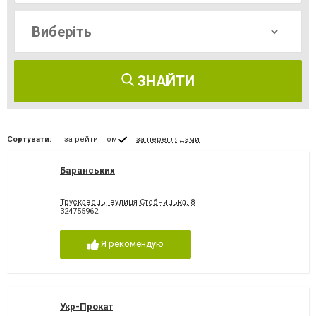
ЗНАЙТИ
Сортувати:
за рейтингом
за переглядами
Баранських
Трускавець, вулиця Стебницька, 8
324755962
Я рекомендую
Укр-Прокат