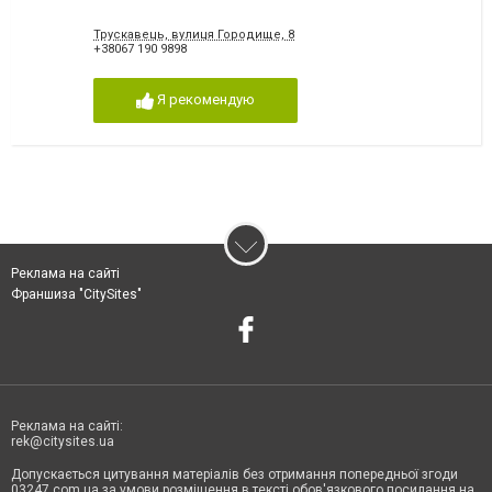
Трускавець, вулиця Городище, 8
+38067 190 9898
Я рекомендую
Реклама на сайті
Франшиза "CitySites"
Реклама на сайті:
rek@citysites.ua
Допускається цитування матеріалів без отримання попередньої згоди
03247.com.ua за умови розміщення в тексті обов'язкового посилання на