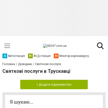
А
Автостанція
Ж
Ж/Д станція
М
Монітор коронавірусу
Головна
Довідник
Святкові послуги
Святкові послуги в Трускавці
+ Додати підприємство