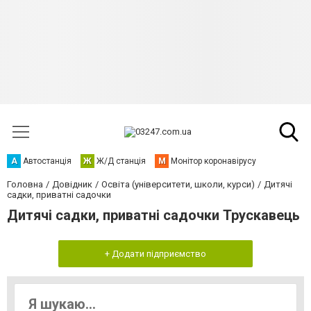
А
Автостанція
Ж
Ж/Д станція
М
Монітор коронавірусу
Головна
Довідник
Освіта (університети, школи, курси)
Дитячі
садки, приватні садочки
Дитячі садки, приватні садочки Трускавець
+ Додати підприємство