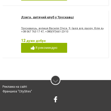
Дзига, дитячий клуб у Трускавці
Трускавець, вулиця Василя Стуса, 9, (вхід від двору, біля дитяч
+38 067 763 17 47
,
+380(97)661-23-10
12
дуже добре
Я рекомендую
Реклама на сайті
Франшиза "CitySites"