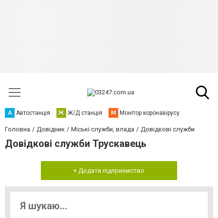
А
Автостанція
Ж
Ж/Д станція
М
Монітор коронавірусу
Головна
Довідник
Міські служби, влада
Довідкові служби
Довідкові служби Трускавець
+ Додати підприємство