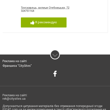
Трускавець, вулиця Стебницька, 72
324751164
Я рекомендую
Реклама на сайті
Франшиза "CitySites"
Реклама на сайті:
rek@citysites.ua
Допускається цитування матеріалів без отримання попередньої згоди
03247.com.ua за умови розміщення в тексті обов'язкового посилання на