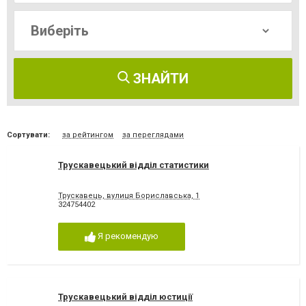
ЗНАЙТИ
Сортувати:
за рейтингом
за переглядами
Трускавецький відділ статистики
Трускавець, вулиця Бориславська, 1
324754402
Я рекомендую
Трускавецький відділ юстиції