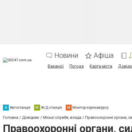
Новини
Афіша
Вакансії
Погода
Карта міста
Довід
А
Автостанція
Ж
Ж/Д станція
М
Монітор коронавірусу
Головна
Довідник
Міські служби, влада
Правоохоронні органи, с
Правоохоронні органи, си