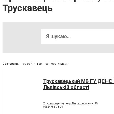
Трускавець
Сортувати:
за рейтингом
за переглядами
Трускавецький МВ ГУ ДСНС 
Львівській області
Трускавець, вулиця Бориславська, 20
(03247) 6-73-09