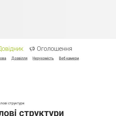
Довідник
Оголошення
кова
Дозвілля
Нерухомість
Веб камери
илові структури
лові структури