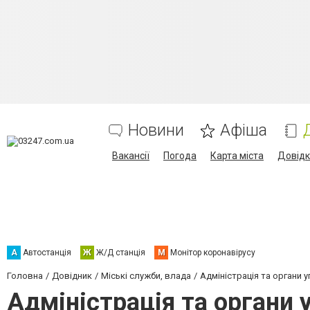
Новини
Афіша
Вакансії
Погода
Карта міста
Довід
А
Автостанція
Ж
Ж/Д станція
М
Монітор коронавірусу
Головна
Довідник
Міські служби, влада
Адміністрація та органи 
Адміністрація та органи 