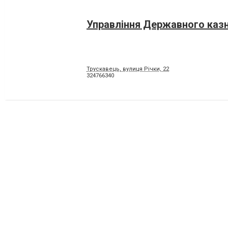
Управління Державного каз
Трускавець, вулиця Річки, 22
324766340