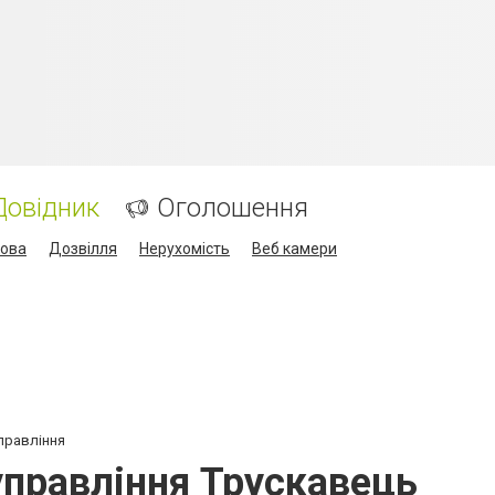
Довідник
Оголошення
кова
Дозвілля
Нерухомість
Веб камери
управління
управління Трускавець