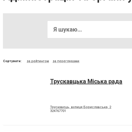
Сортувати:
за рейтингом
за переглядами
Трускавцька Міська рада
Трускавець, вулиця Бориславська, 2
324767701