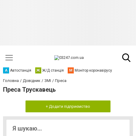
А
Автостанція
Ж
Ж/Д станція
М
Монітор коронавірусу
Головна
Довідник
ЗМІ
Преса
Преса Трускавець
+ Додати підприємство