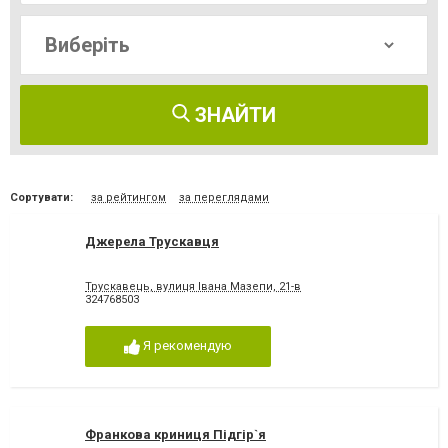
ЗНАЙТИ
Сортувати:
за рейтингом
за переглядами
Джерела Трускавця
Трускавець, вулиця Івана Мазепи, 21-в
324768503
Я рекомендую
Франкова криниця Підгір`я