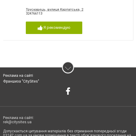
Трускавець, вулиця Карпатська, 2
324766113
Я рекомендую
Реклама на сайті
Франшиза "CitySites"
Реклама на сайті:
rek@citysites.ua
Допускається цитування матеріалів без отримання попередньої згоди
03247.com.ua за умови розміщення в тексті обов'язкового посилання на