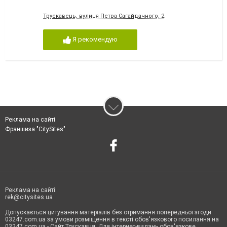
Трускавець, вулиця Петра Сагайдачного, 2
Я рекомендую
Реклама на сайті
Франшиза "CitySites"
Реклама на сайті:
rek@citysites.ua
Допускається цитування матеріалів без отримання попередньої згоди
03247.com.ua за умови розміщення в тексті обов'язкового посилання на
03247.com.ua - Сайт Трускавця. Для інтернет-видань обов'язкове