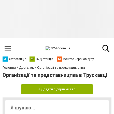
А
Автостанція
Ж
Ж/Д станція
М
Монітор коронавірусу
Головна
Довідник
Організації та представництва
Організації та представництва в Трускавці
+ Додати підприємство