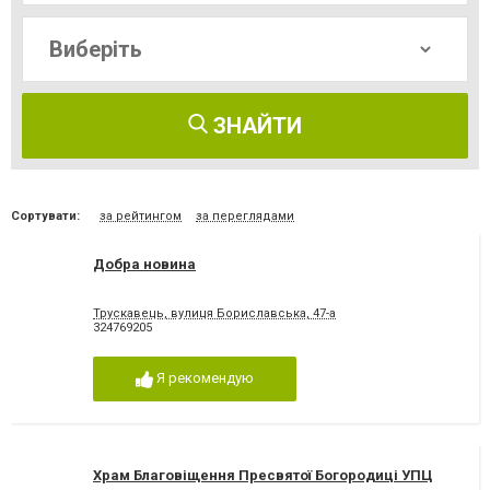
ЗНАЙТИ
Сортувати:
за рейтингом
за переглядами
Добра новина
Трускавець, вулиця Бориславська, 47-а
324769205
Я рекомендую
Храм Благовіщення Пресвятої Богородиці УПЦ