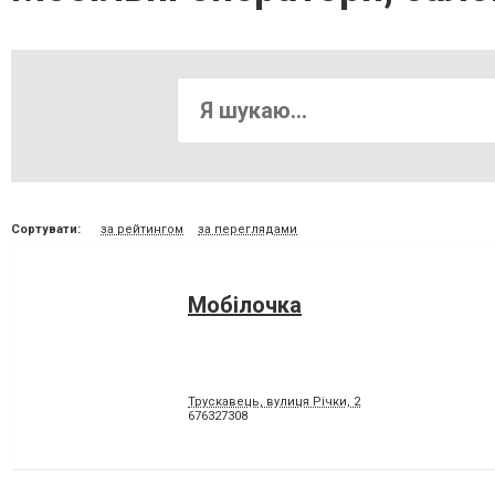
Сортувати:
за рейтингом
за переглядами
Мобілочка
Трускавець, вулиця Річки, 2
676327308