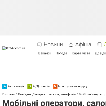
Новини
Афіша
Вакансії
Погода
Карта міста
Довід
А
Автостанція
Ж
Ж/Д станція
М
Монітор коронавірусу
Головна
Довідник
Інтернет, зв'язок, телефонія
Мобільні оператор
Мобільні оператори, сало