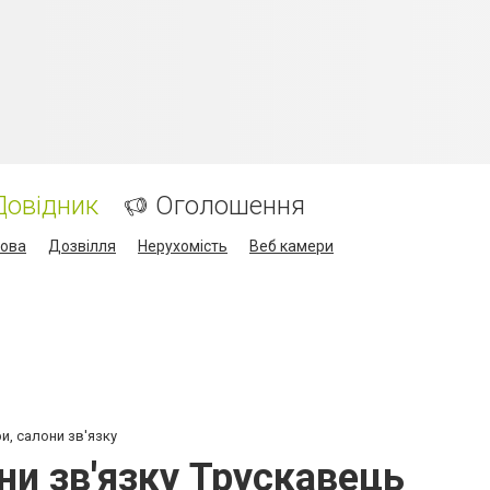
Довідник
Оголошення
кова
Дозвілля
Нерухомість
Веб камери
и, салони зв'язку
ни зв'язку Трускавець