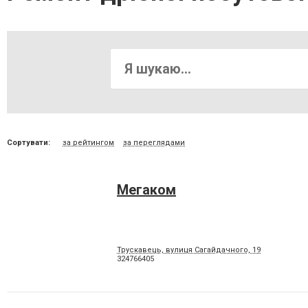
Сортувати:
за рейтингом
за переглядами
Мегаком
Трускавець, вулиця Сагайдачного, 19
324766405