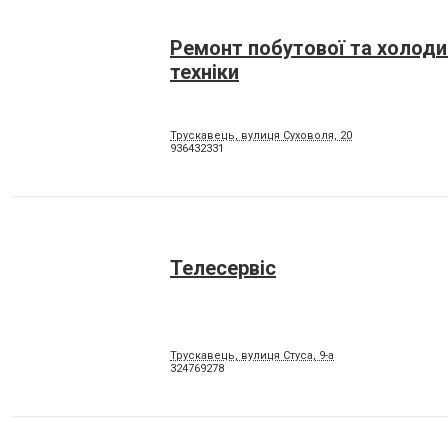
Ремонт побутової та холоди
техніки
Трускавець, вулиця Суховоля, 20
936432331
Телесервіс
Трускавець, вулиця Стуса, 9-а
324769278