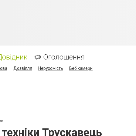
Довідник
Оголошення
кова
Дозвілля
Нерухомість
Веб камери
ки
 техніки Трускавець