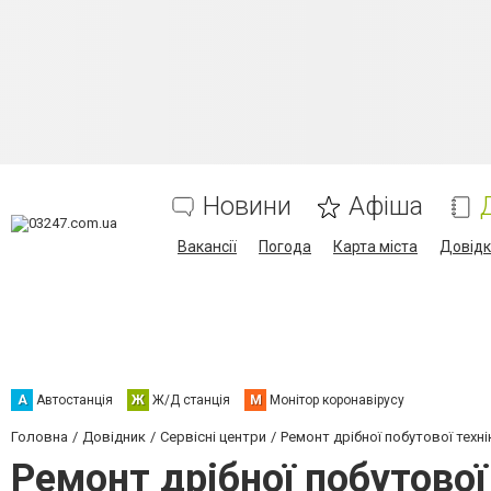
Новини
Афіша
Вакансії
Погода
Карта міста
Довід
А
Автостанція
Ж
Ж/Д станція
М
Монітор коронавірусу
Головна
Довідник
Сервісні центри
Ремонт дрібної побутової техні
Ремонт дрібної побутової