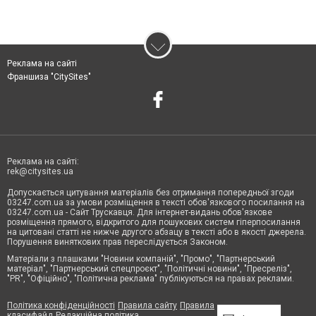
Реклама на сайті
Франшиза "CitySites"
Реклама на сайті:
rek@citysites.ua
Допускається цитування матеріалів без отримання попередньої згоди
03247.com.ua за умови розміщення в тексті обов'язкового посилання на
03247.com.ua - Сайт Трускавця. Для інтернет-видань обов'язкове
розміщення прямого, відкритого для пошукових систем гіперпосилання
на цитовані статті не нижче другого абзацу в тексті або в якості джерела.
Порушення виняткових прав переслідується Законом.
Матеріали з плашками "Новини компаній", "Промо", "Партнерський
матеріал", "Партнерський спецпроєкт", "Політичні новини", "Пресреліз",
"PR", "Офіційно", "Політична реклама" публікуються на правах реклами.
Політика конфіденційності
Правила сайту
Правила
класифайд
Редакційна політика