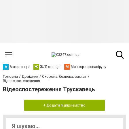
А
Автостанція
Ж
Ж/Д станція
М
Монітор коронавірусу
Головна
Довідник
Охорона, безпека, захист
Відеоспостереження
Відеоспостереження Трускавець
+ Додати підприємство