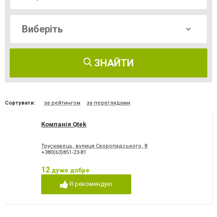
ЗНАЙТИ
Сортувати:
за рейтингом
за переглядами
Компанія Qtek
Трускавець, вулиця Скоропадського, 8
+380(63)851-23-81
12
дуже добре
Я рекомендую