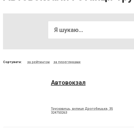
Сортувати:
за рейтингом
за переглядами
Автовокзал
Трускавець, вулиця Дрогобицька, 35
324750263