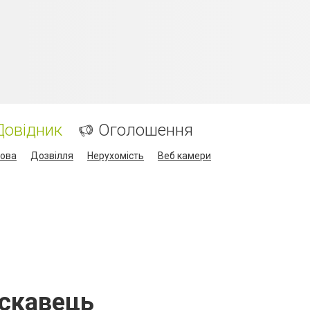
Довідник
Оголошення
кова
Дозвілля
Нерухомість
Веб камери
ускавець