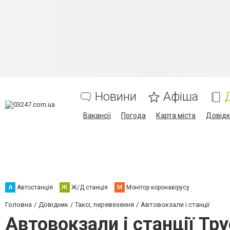
Новини
Афіша
Вакансії
Погода
Карта міста
Довід
А
Автостанція
Ж
Ж/Д станція
М
Монітор коронавірусу
Головна
Довідник
Таксі, перевезення
Автовокзали і станції
Автовокзали і станції Тр