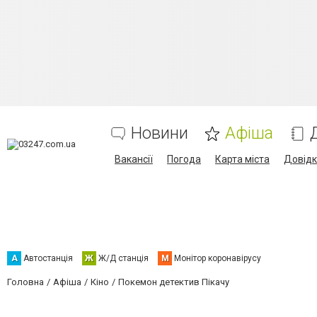
Новини
Афіша
Вакансії
Погода
Карта міста
Довід
А
Автостанція
Ж
Ж/Д станція
М
Монітор коронавірусу
Головна
Афіша
Кіно
Покемон детектив Пікачу