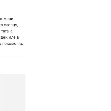
окемони
ко хлопця,
тата, а
дей, але в
о покемонів,