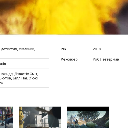
, детектив, сімейний,
Рік
2019
Режисер
Роб Леттерман
онія
нольдс, Джастіс Сміт,
ьютон, Білл Наї, С'юкі
ус