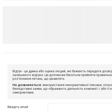
Відгук - це думка або оцінка людей, які бажають передати дос
залишеного відгука. Це допоможе багатьом прийняти правильне 
роз'яснення питань, що цікавлять.
Не дозволяється:
використання ненормативної лексики, погро
безпідставні заяви, що ображають діяльність компанії і / або її
самореклама.
Введіть email: