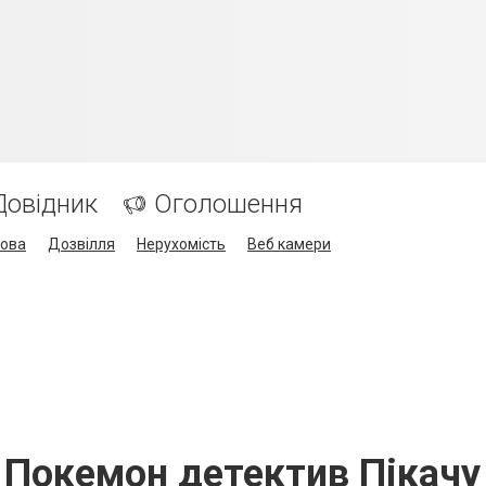
Довідник
Оголошення
кова
Дозвілля
Нерухомість
Веб камери
Покемон детектив Пікачу