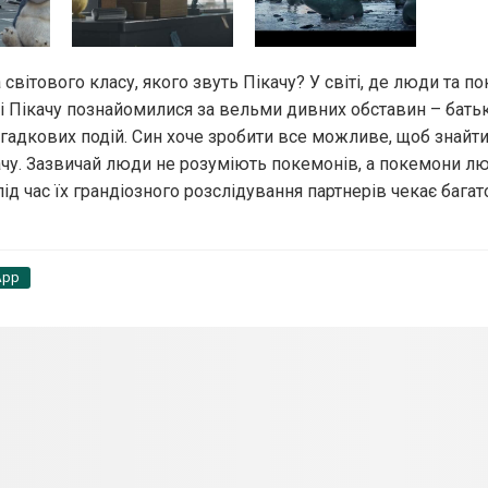
світового класу, якого звуть Пікачу? У світі, де люди та п
 і Пікачу познайомилися за вельми дивних обставин – бать
агадкових подій. Син хоче зробити все можливе, щоб знайти 
чу. Зазвичай люди не розуміють покемонів, а покемони лю
під час їх грандіозного розслідування партнерів чекає багат
App