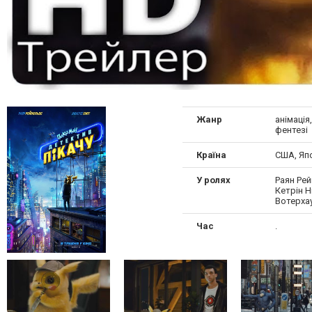
Жанр
анімація
фентезі
Країна
США, Яп
У ролях
Раян Рей
Кетрін Н
Вотерха
Час
.