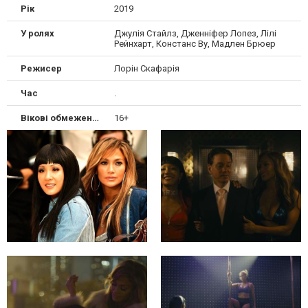
Рік
2019
У ролях
Джулія Стайлз, Дженніфер Лопез, Лілі
Рейнхарт, Констанс Ву, Мадлен Брюер
Режисер
Лорін Скафарія
Час
.
Вікові обмеження
16+