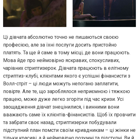
Ці дівчата абсолютно точно не пишаються своєю
професією, але за їхні послуги досить пристойно
платять. Та ще й саме в тому місці, де вони працюють.
Мова йде про неймовірно яскравих, спокусливих,
чарівних стриптизерок. Дівчата працюють в елітному
стриптиз-клубі, клієнтами якого є успішні фінансисти з
Волл-стріт – ці люди можуть непогано заплатити,
повірте. Але те, що зароблялося неприємною і тяжкою
працею, може дуже легко згоріти під час кризи. Усі
заощадження дівчат знецінилися, і винними вони
вважають саме їх клієнтів-фінансистів. Щоб їх провчити
та забрати своє назад, стриптизерки побудували
підступний план помсти своїм кривдникам – ці жінки не
тільки красиві, а й неймовірно розумні та підступні. Ви й