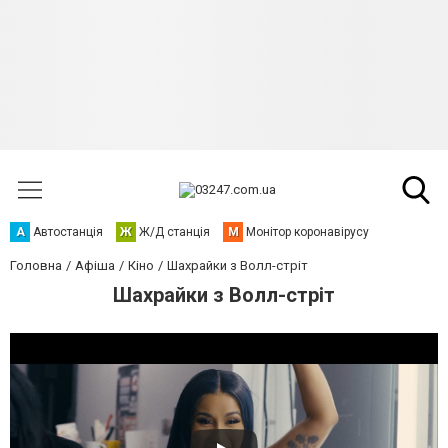
А
Автостанція
Ж
Ж/Д станція
М
Монітор коронавірусу
Головна
Афіша
Кіно
Шахрайки з Волл-стріт
Шахрайки з Волл-стріт