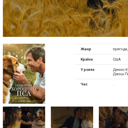
Жанр
пригоди,
Країна
США
У ролях
Денніс К
Джош Ґе
Час
.