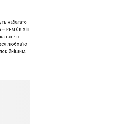
уть набагато
 – ким би він
іка вже є
явся любов'ю
спокійнішим.