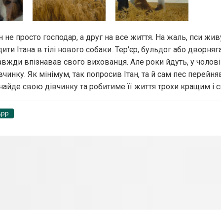
н не просто господар, а друг на все життя. На жаль, пси жив
ти Ітана в тілі нового собаки. Тер'єр, бульдог або дворняга
завжди впізнавав свого вихованця. Але роки йдуть, у чолов
вчинку. Як мінімум, так попросив Ітан, та й сам пес перейн
найде свою дівчинку та робитиме її життя трохи кращим і 
App