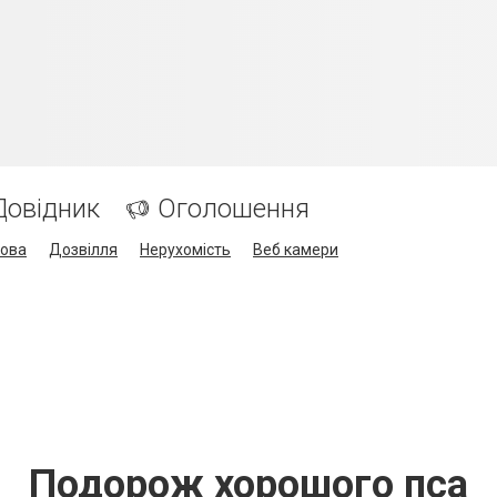
Довідник
Оголошення
кова
Дозвілля
Нерухомість
Веб камери
Подорож хорошого пса