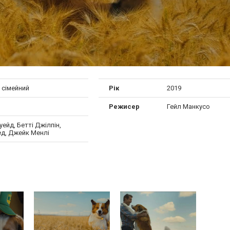
 сімейний
Рік
2019
Режисер
Гейл Манкусо
уейд, Бетті Джілпін,
д, Джейк Менлі