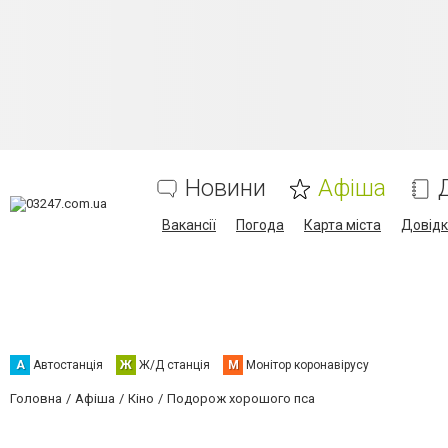
Новини
Афіша
Вакансії
Погода
Карта міста
Довід
А
Автостанція
Ж
Ж/Д станція
М
Монітор коронавірусу
Головна
Афіша
Кіно
Подорож хорошого пса