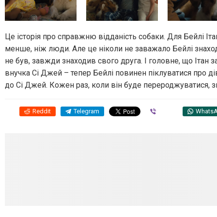
Це історія про справжню відданість собаки. Для Бейлі Іта
менше, ніж люди. Але це ніколи не заважало Бейлі знаходи
не був, завжди знаходив свого друга. І головне, що Ітан 
внучка Сі Джей – тепер Бейлі повинен піклуватися про ді
до Сі Джей. Кожен раз, коли він буде перероджуватися, з
Reddit
Telegram
Viber
Whats