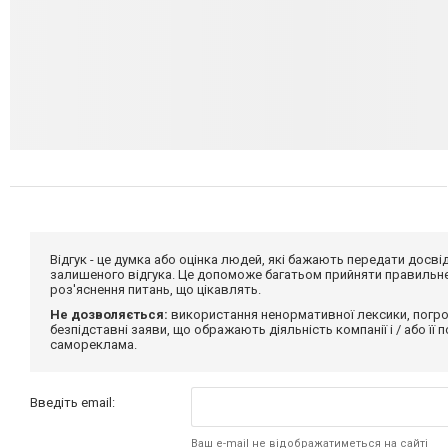
Відгук - це думка або оцінка людей, які бажають передати дос
залишеного відгука. Це допоможе багатьом прийняти правильне 
роз'яснення питань, що цікавлять.
Не дозволяється:
використання ненормативної лексики, погро
безпідставні заяви, що ображають діяльність компанії і / або її
самореклама.
Введіть email:
Ваш e-mail не відображатиметься на сайті