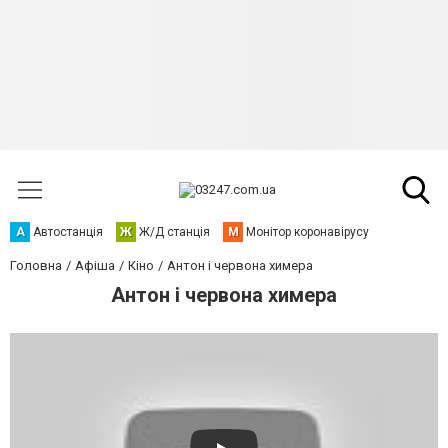
А
Автостанція
Ж
Ж/Д станція
М
Монітор коронавірусу
Головна
Афіша
Кіно
Антон і червона химера
Антон і червона химера