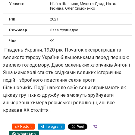
У ролях
Нікіта Шланчак, Микита Дзяд, Наталія
Рюміна, Олег Симоненко
Рік
2021
Режисер
Заза Урушадзе
Час
99
Південь України, 1920 рік. Початок експропріації та
великого терору України більшовиками перед першою
хвилею голодомору. Двоє маленьких хлопчиків Антон і
Яша мимоволі стають свідками великих історичних
подій - збройного повстання селян проти
більшовиків. Події навколо себе вони сприймають як
цікаву гру і їхню дружбу не зможуть зруйнувати
ані червона химера російської революції, ані все
криваве ХХ століття…
Reddit
Telegram
Viber
WhatsApp