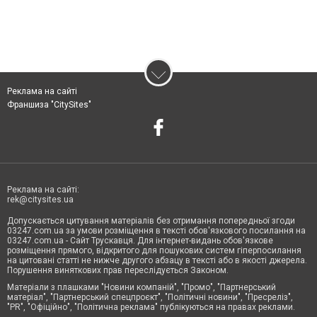
Реклама на сайті
Франшиза "CitySites"
Реклама на сайті:
rek@citysites.ua
Допускається цитування матеріалів без отримання попередньої згоди
03247.com.ua за умови розміщення в тексті обов'язкового посилання на
03247.com.ua - Сайт Трускавця. Для інтернет-видань обов'язкове
розміщення прямого, відкритого для пошукових систем гіперпосилання
на цитовані статті не нижче другого абзацу в тексті або в якості джерела.
Порушення виняткових прав переслідується Законом.
Матеріали з плашками "Новини компаній", "Промо", "Партнерський
матеріал", "Партнерський спецпроєкт", "Політичні новини", "Пресреліз",
"PR", "Офіційно", "Політична реклама" публікуються на правах реклами.