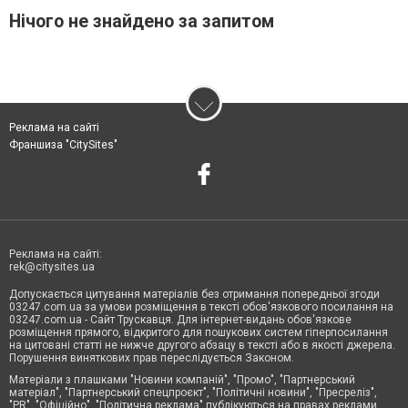
Нічого не знайдено за запитом
Реклама на сайті
Франшиза "CitySites"
Реклама на сайті:
rek@citysites.ua
Допускається цитування матеріалів без отримання попередньої згоди
03247.com.ua за умови розміщення в тексті обов'язкового посилання на
03247.com.ua - Сайт Трускавця. Для інтернет-видань обов'язкове
розміщення прямого, відкритого для пошукових систем гіперпосилання
на цитовані статті не нижче другого абзацу в тексті або в якості джерела.
Порушення виняткових прав переслідується Законом.
Матеріали з плашками "Новини компаній", "Промо", "Партнерський
матеріал", "Партнерський спецпроєкт", "Політичні новини", "Пресреліз",
"PR", "Офіційно", "Політична реклама" публікуються на правах реклами.