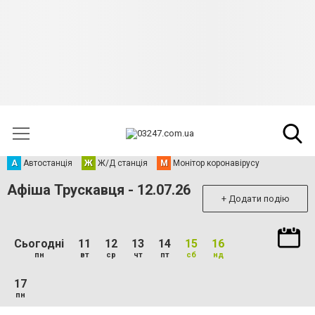
А
Автостанція
Ж
Ж/Д станція
М
Монітор коронавірусу
Афіша Трускавця - 12.07.26
+ Додати подію
Сьогодні
11
12
13
14
15
16
пн
вт
ср
чт
пт
сб
нд
17
пн