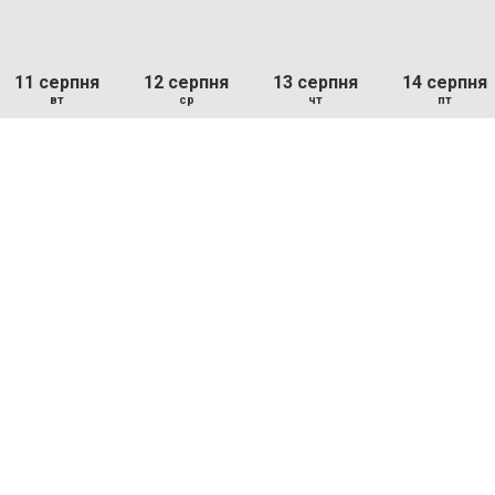
11 серпня
12 серпня
13 серпня
14 серпня
вт
ср
чт
пт