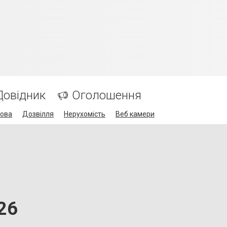
Довідник
Оголошення
кова
Дозвілля
Нерухомість
Веб камери
26