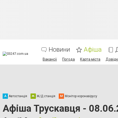
Новини
Афіша
Вакансії
Погода
Карта міста
Довід
А
Автостанція
Ж
Ж/Д станція
М
Монітор коронавірусу
Афіша Трускавця - 08.06.