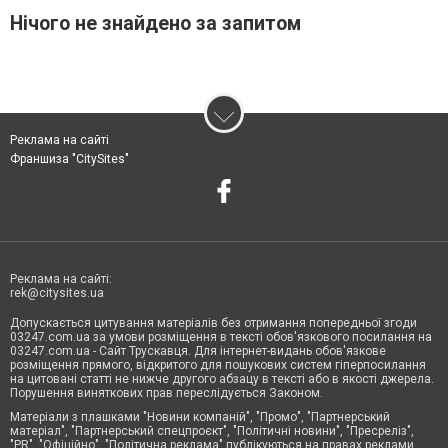
Нічого не знайдено за запитом
Реклама на сайті
Франшиза "CitySites"
Реклама на сайті:
rek@citysites.ua
Допускається цитування матеріалів без отримання попередньої згоди
03247.com.ua за умови розміщення в тексті обов'язкового посилання на
03247.com.ua - Сайт Трускавця. Для інтернет-видань обов'язкове
розміщення прямого, відкритого для пошукових систем гіперпосилання
на цитовані статті не нижче другого абзацу в тексті або в якості джерела.
Порушення виняткових прав переслідується Законом.
Матеріали з плашками "Новини компаній", "Промо", "Партнерський
матеріал", "Партнерський спецпроєкт", "Політичні новини", "Пресреліз",
"PR", "Офіційно", "Політична реклама" публікуються на правах реклами.