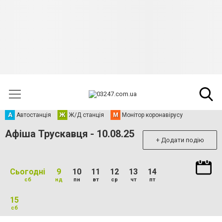
А
Автостанція
Ж
Ж/Д станція
М
Монітор коронавірусу
Афіша Трускавця - 10.08.25
+ Додати подію
Сьогодні
9
10
11
12
13
14
сб
нд
пн
вт
ср
чт
пт
15
сб