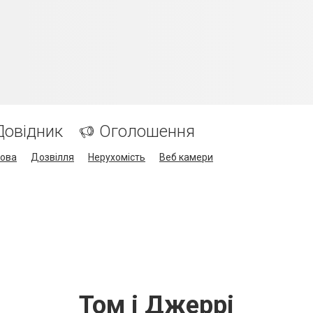
Довідник
Оголошення
кова
Дозвілля
Нерухомість
Веб камери
Том і Джеррі