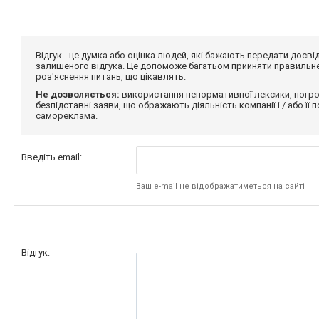
Відгук - це думка або оцінка людей, які бажають передати дос
залишеного відгука. Це допоможе багатьом прийняти правильне 
роз'яснення питань, що цікавлять.
Не дозволяється:
використання ненормативної лексики, погро
безпідставні заяви, що ображають діяльність компанії і / або її
самореклама.
Введіть email:
Ваш e-mail не відображатиметься на сайті
Відгук: