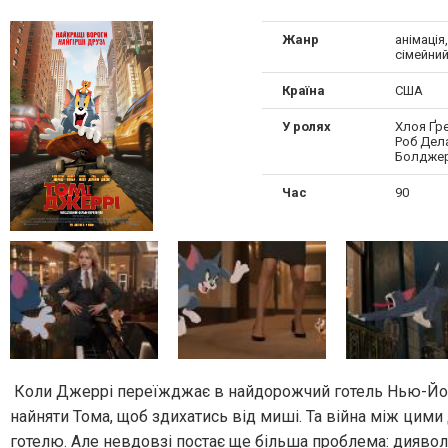
Жанр
анімація
сімейни
Країна
США
У ролях
Хлоя Ґр
Роб Дел
Болдже
Час
90
Коли Джеррі переїжджає в найдорожчий готель Нью-Йорк
найняти Тома, щоб здихатись від миші. Та війна між цими
готелю. Але невдовзі постає ще більша проблема: диявол