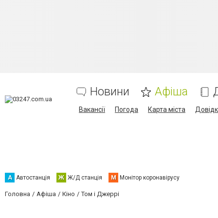
Новини
Афіша
Вакансії
Погода
Карта міста
Довід
А
Автостанція
Ж
Ж/Д станція
М
Монітор коронавірусу
Головна
Афіша
Кіно
Том і Джеррі