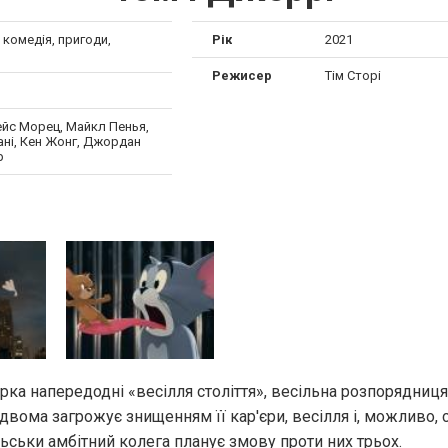
, комедія, пригоди,
Рік
2021
й
Режисер
Тім Сторі
ейс Морец, Майкл Пенья,
ані, Кен Жонг, Джордан
р
а напередодні «весілля століття», весільна розпорядниц
 двома загрожує знищенням її кар'єри, весілля і, можливо, 
ьськи амбітний колега планує змову проти них трьох.