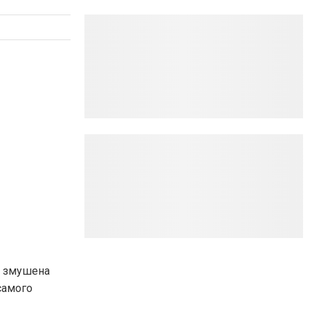
я змушена
самого