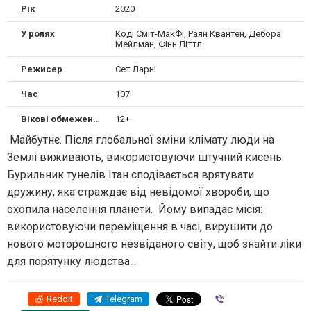
Рік
2020
У ролях
Коді Сміт-МакФі, Раян Квантен, Дебора
Мейлман, Фінн Літтл
Режисер
Сет Ларні
Час
107
Вікові обмеження
12+
Майбутнє. Після глобальної зміни клімату люди на
Землі виживають, використовуючи штучний кисень.
Бурильник тунелів Ітан сподівається врятувати
дружину, яка страждає від невідомої хвороби, що
охопила населення планети. Йому випадає місія:
використовуючи переміщення в часі, вирушити до
нового моторошного незвіданого світу, щоб знайти ліки
для порятунку людства...
Reddit
Telegram
Viber