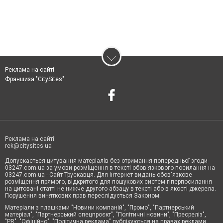
Реклама на сайті
Франшиза "CitySites"
Реклама на сайті:
rek@citysites.ua
Допускається цитування матеріалів без отримання попередньої згоди
03247.com.ua за умови розміщення в тексті обов'язкового посилання на
03247.com.ua - Сайт Трускавця. Для інтернет-видань обов'язкове
розміщення прямого, відкритого для пошукових систем гіперпосилання
на цитовані статті не нижче другого абзацу в тексті або в якості джерела.
Порушення виняткових прав переслідується Законом.
Матеріали з плашками "Новини компаній", "Промо", "Партнерський
матеріал", "Партнерський спецпроєкт", "Політичні новини", "Пресреліз",
"PR", "Офіційно", "Політична реклама" публікуються на правах реклами.