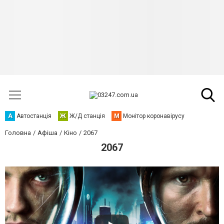
А
Автостанція
Ж
Ж/Д станція
М
Монітор коронавірусу
Головна
Афіша
Кіно
2067
2067