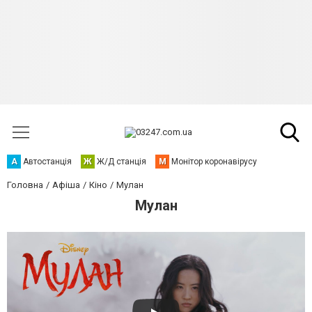
А
Автостанція
Ж
Ж/Д станція
М
Монітор коронавірусу
Головна
Афіша
Кіно
Мулан
Мулан