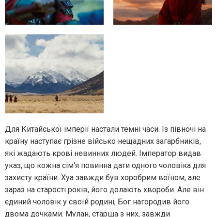
Для Китайської імперії настали темні часи. Із півночі на
країну наступає грізне військо нещадних загарбників,
які жадають крові невинних людей. Імператор видав
указ, що кожна сім'я повинна дати одного чоловіка для
захисту країни. Хуа завжди був хоробрим воїном, але
зараз на старості років, його долають хвороби. Але він
єдиний чоловік у своїй родині, Бог нагородив його
двома дочками. Мулан, старша з них, завжди