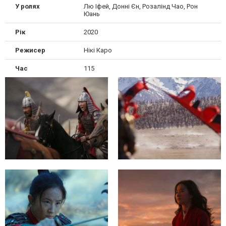
У ролях
Лю Іфей, Донні Єн, Розалінд Чао, Рон
Юань
Рік
2020
Режисер
Нікі Каро
Час
115