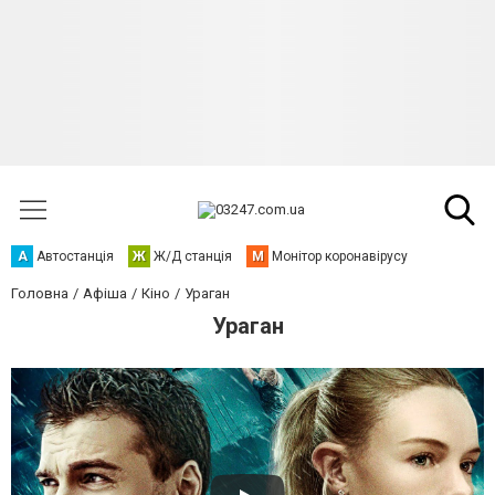
А
Автостанція
Ж
Ж/Д станція
М
Монітор коронавірусу
Головна
Афіша
Кіно
Ураган
Ураган