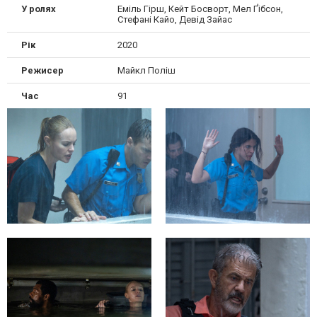
У ролях
Еміль Гірш, Кейт Босворт, Мел Ґібсон,
Стефані Кайо, Девід Зайас
Рік
2020
Режисер
Майкл Поліш
Час
91