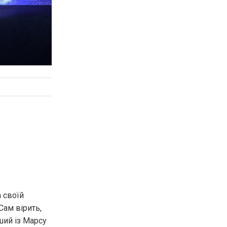
 своїй
Сам вірить,
ший із Марсу