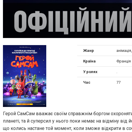
Жанр
анімація
Країна
Франція
У ролях
.
Час
77
Герой СамСам вважає своїм справжнім боргом охороняти 
планеті, та й суперсил у нього поки немає на відміну від 
що колись настане той момент, коли зможе відкрити в со