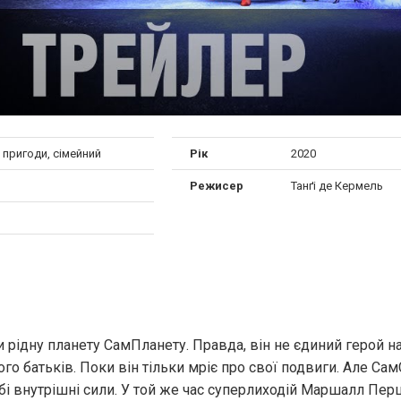
, пригоди, сімейний
Рік
2020
Режисер
Танґі де Кермель
рідну планету СамПланету. Правда, він не єдиний герой на
його батьків. Поки він тільки мріє про свої подвиги. Але Сам
бі внутрішні сили. У той же час суперлиходій Маршалл Пер