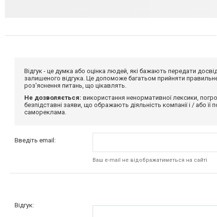
Відгук - це думка або оцінка людей, які бажають передати дос
залишеного відгука. Це допоможе багатьом прийняти правильне 
роз'яснення питань, що цікавлять.
Не дозволяється:
використання ненормативної лексики, погро
безпідставні заяви, що ображають діяльність компанії і / або її
самореклама.
Введіть email:
Ваш e-mail не відображатиметься на сайті
Відгук: