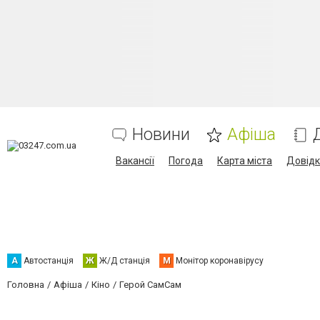
Новини
Афіша
Вакансії
Погода
Карта міста
Довід
А
Автостанція
Ж
Ж/Д станція
М
Монітор коронавірусу
Головна
Афіша
Кіно
Герой СамСам