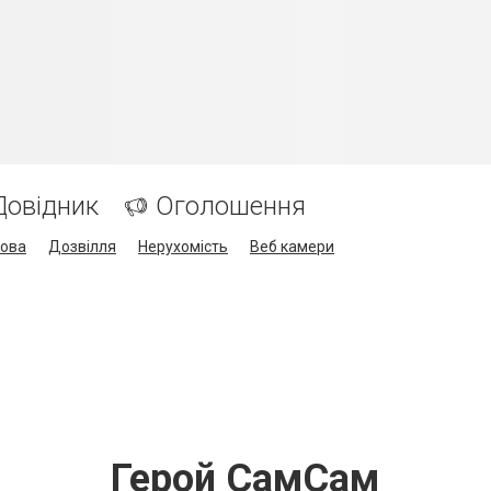
Довідник
Оголошення
кова
Дозвілля
Нерухомість
Веб камери
Герой СамСам