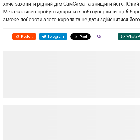
хоче захопити рідний дім СамСама та знищити його. Юний
Мегалактики спробує відкрити в собі суперсили, щоб борот
зможе побороти злого короля та не дати здійснитися йог
Reddit
Telegram
Viber
Whats