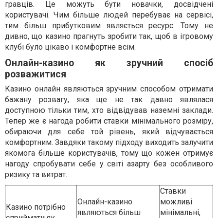
гравців. Це можуть бути новачки, досвідчені
користувачі. Чим більше людей перебуває на сервісі,
тим більш прибутковим являється ресурс. Тому не
дивно, що казино прагнуть зробити так, щоб в ігровому
клубі було цікаво і комфортне всім.
Онлайн-казино як зручний спосіб
розважитися
Казино онлайн являються зручним способом отримати
бажану розвагу, яка ще не так давно являлася
доступною тільки тим, хто відвідував наземні заклади.
Тепер же є нагода робити ставки мінімального розміру,
обираючи для себе той рівень, який відчувається
комфортним. Завдяки такому підходу виходить залучити
якомога більше користувачів, тому що кожен отримує
нагоду спробувати себе у світі азарту без особливого
ризику та витрат.
Ставки
Онлайн-казино
можливі
Казино потрібно
являються більш
мінімальні,
сприймати як