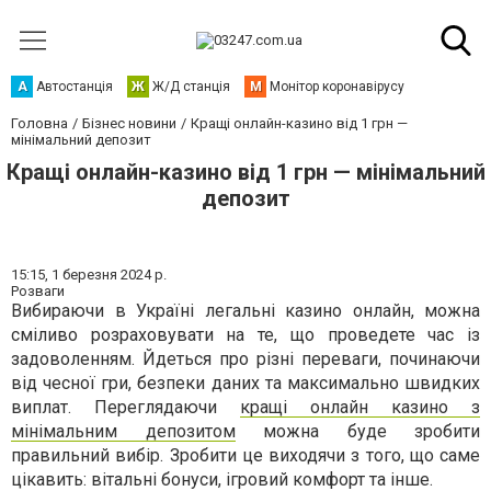
А
Автостанція
Ж
Ж/Д станція
М
Монітор коронавірусу
Головна
Бізнес новини
Кращі онлайн-казино від 1 грн —
мінімальний депозит
Кращі онлайн-казино від 1 грн — мінімальний
депозит
15:15,
1 березня 2024 р.
Розваги
Вибираючи в Україні легальні казино онлайн, можна
сміливо розраховувати на те, що проведете час із
задоволенням. Йдеться про різні переваги, починаючи
від чесної гри, безпеки даних та максимально швидких
виплат. Переглядаючи
кращі онлайн казино з
мінімальним депозитом
можна буде зробити
правильний вибір. Зробити це виходячи з того, що саме
цікавить: вітальні бонуси, ігровий комфорт та інше.