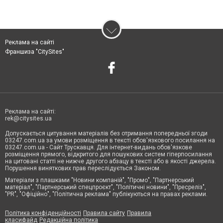
Реклама на сайті
Франшиза "CitySites"
Реклама на сайті:
rek@citysites.ua
Допускається цитування матеріалів без отримання попередньої згоди
03247.com.ua за умови розміщення в тексті обов'язкового посилання на
03247.com.ua - Сайт Трускавця. Для інтернет-видань обов'язкове
розміщення прямого, відкритого для пошукових систем гіперпосилання
на цитовані статті не нижче другого абзацу в тексті або в якості джерела.
Порушення виняткових прав переслідується Законом.
Матеріали з плашками "Новини компаній", "Промо", "Партнерський
матеріал", "Партнерський спецпроєкт", "Політичні новини", "Пресреліз",
"PR", "Офіційно", "Політична реклама" публікуються на правах реклами.
Політика конфіденційності
Правила сайту
Правила
класифайд
Редакційна політика