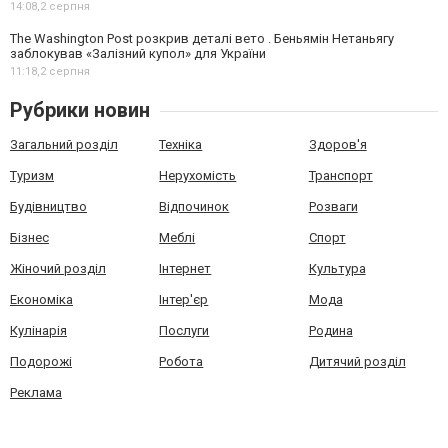
14:08,
2 серпня
The Washington Post розкрив деталі вето . Беньямін Нетаньягу
заблокував «Залізний купол» для України
11:18,
2 серпня
Рубрики новин
Загальний розділ
Техніка
Здоров'я
Туризм
Нерухомість
Транспорт
Будівництво
Відпочинок
Розваги
Бізнес
Меблі
Спорт
Жіночий розділ
Інтернет
Культура
Економіка
Інтер'єр
Мода
Кулінарія
Послуги
Родина
Подорожі
Робота
Дитячий розділ
Реклама