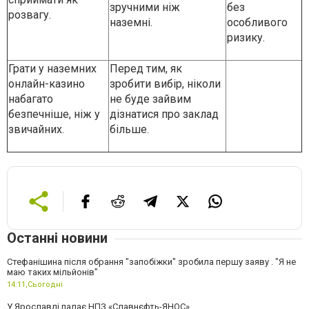
зручними ніж
без
розвагу.
наземні.
особливого
ризику.
Грати у наземних
Перед тим, як
онлайн-казино
зробити вибір, ніколи
набагато
не буде зайвим
безпечніше, ніж у
дізнатися про заклад
звичайних.
більше.
Останні новини
Стефанішина після обрання "запобіжки" зробила першу заяву . "Я не
маю таких мільйонів"
14:11,
Сьогодні
У Ярославлі палає НПЗ «Славнєфть-ЯНОС»