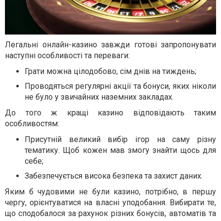
Легальні онлайн-казино завжди готові запропонувати
наступні особливості та переваги:
Грати можна цілодобово, сім днів на тиждень;
Проводяться регулярні акції та бонуси, яких ніколи
не було у звичайних наземних закладах.
До того ж кращі казино відповідають таким
особливостям:
Присутній великий вибір ігор на саму різну
тематику. Щоб кожен мав змогу знайти щось для
себе;
Забезпечується висока безпека та захист даних.
Яким б чудовими не були казино, потрібно, в першу
чергу, орієнтуватися на власні уподобання. Вибирати те,
що сподобалося за рахунок різних бонусів, автоматів та