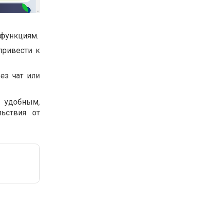
 функциям.
привести к
ез чат или
 удобным,
ьствия от