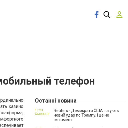
 мобильный телефон
Останні новини
ардинально
ать казино
15:23,
Reuters - Демократи США готують
 платформа,
Сьогодні
новий удар по Трампу, і це не
омфортного
імпічмент
еспечивает