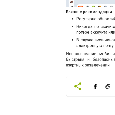
Важные рекомендации
Регулярно обновляй
Никогда не скачив
потере аккаунта ил
В случае возникно
электронную почту.
Использование мобиль
быстрым и безопасным
азартных развлечений.