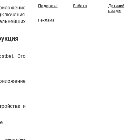
Подорожі
Робота
Дитячий
риложение
розділ
дключения.
Реклама
дальнейших
рукция
stbet. Это
приложение
тройства и
е.