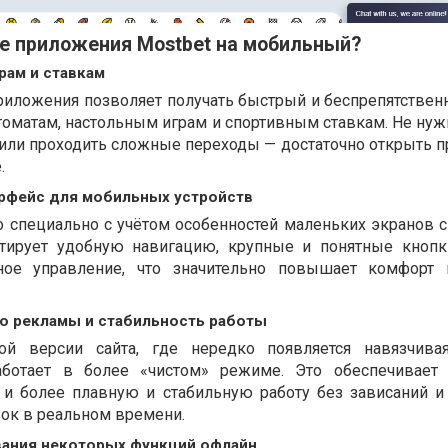
ие приложения Mostbet на мобильный?
рам и ставкам
риложения позволяет получать быстрый и беспрепятствен
оматам, настольным играм и спортивным ставкам. Не ну
а или проходить сложные переходы — достаточно открыть 
.
рфейс для мобильных устройств
 специально с учётом особенностей маленьких экранов 
нтирует удобную навигацию, крупные и понятные кнопк
ное управление, что значительно повышает комфорт 
о рекламы и стабильность работы
ой версии сайта, где нередко появляется навязчивая
аботает в более «чистом» режиме. Это обеспечивает 
 и более плавную и стабильную работу без зависаний и 
вок в реальном времени.
ания некоторых функций офлайн