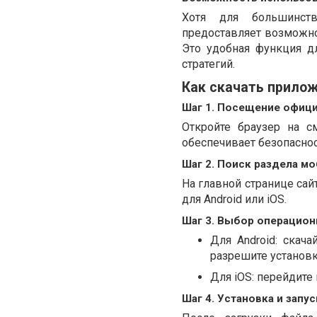
Хотя для большинств
предоставляет возможно
Это удобная функция д
стратегий.
Как скачать прилож
Шаг 1. Посещение офици
Откройте браузер на с
обеспечивает безопаснос
Шаг 2. Поиск раздела м
На главной странице сай
для Android или iOS.
Шаг 3. Выбор операцио
Для Android: скач
разрешите установк
Для iOS: перейдите
Шаг 4. Установка и запус