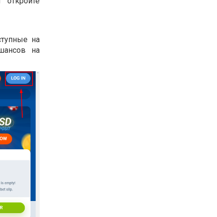
 откройте
ступные на
шансов на