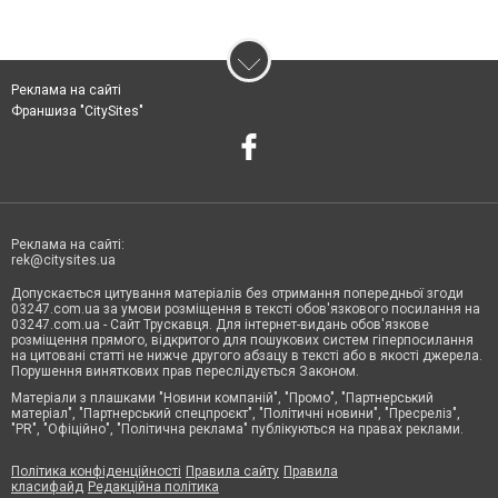
Реклама на сайті
Франшиза "CitySites"
Реклама на сайті:
rek@citysites.ua
Допускається цитування матеріалів без отримання попередньої згоди
03247.com.ua за умови розміщення в тексті обов'язкового посилання на
03247.com.ua - Сайт Трускавця. Для інтернет-видань обов'язкове
розміщення прямого, відкритого для пошукових систем гіперпосилання
на цитовані статті не нижче другого абзацу в тексті або в якості джерела.
Порушення виняткових прав переслідується Законом.
Матеріали з плашками "Новини компаній", "Промо", "Партнерський
матеріал", "Партнерський спецпроєкт", "Політичні новини", "Пресреліз",
"PR", "Офіційно", "Політична реклама" публікуються на правах реклами.
Політика конфіденційності
Правила сайту
Правила
класифайд
Редакційна політика