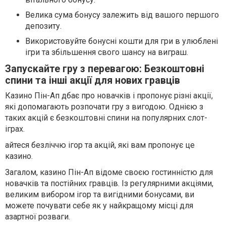
Велика сума бонусу залежить від вашого першого
депозиту.
Використовуйте бонусні кошти для гри в улюблені
ігри та збільшення свого шансу на виграш.
Запускайте гру з перевагою: Безкоштовні
спини та інші акції для нових гравців
Казино Пін-Ап дбає про новачків і пропонує різні акції,
які допомагають розпочати гру з вигодою. Однією з
таких акцій є безкоштовні спини на популярних слот-
іграх.
айтеся безліччю ігор та акцій, які вам пропонує це
казино.
Загалом, казино Пін-Ап відоме своєю гостинністю для
новачків та постійних гравців. Із регулярними акціями,
великим вибором ігор та вигідними бонусами, ви
можете почувати себе як у найкращому місці для
азартної розваги.