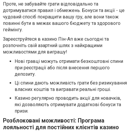
Проте, не забувайте грати відповідально та
дотримуватися правил і обмежень. Бонуси та акції - це
чудовий спосіб покращити вашу гру, але вони також
повинні бути в межах вашого бюджету та здорового
геймінгу.
Зареєструйтеся в казино Пін-Ап вже сьогодні та
розпочніть свій азартний шлях з найкращими
можливостями для виграшу!
Нові гравці можуть отримати безкоштовні спини
при реєстрації або після внесення першого
депозиту.
Ці спини дають можливість грати без ризикування
власних коштів та вигравати реальні гроші.
Казино регулярно проводить акції для новачків,
які дозволяють отримувати додаткові бонуси та
призи.
Розблоковані можливості: Програма
лояльності для постійних клієнтів казино