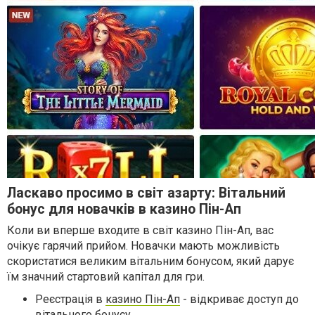
Ласкаво просимо в світ азарту: Вітальний
бонус для новачків в казино Пін-Ап
Коли ви вперше входите в світ казино Пін-Ап, вас
очікує гарячий прийом. Новачки мають можливість
скористатися великим вітальним бонусом, який дарує
їм значний стартовий капітал для гри.
Реєстрація в
казино Пін-Ап
- відкриває доступ до
вітального бонусу.