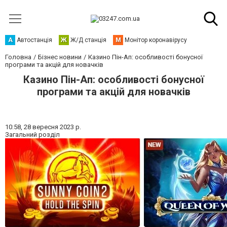
А
Автостанція
Ж
Ж/Д станція
М
Монітор коронавірусу
Головна
Бізнес новини
Казино Пін-Ап: особливості бонусної
програми та акцій для новачків
Казино Пін-Ап: особливості бонусної
програми та акцій для новачків
10:58,
28 вересня 2023 р.
Загальний розділ