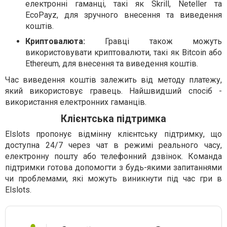
електронні гаманці, такі як Skrill, Neteller та
EcoPayz, для зручного внесення та виведення
коштів.
Криптовалюта:
Гравці також можуть
використовувати криптовалюти, такі як Bitcoin або
Ethereum, для внесення та виведення коштів.
Час виведення коштів залежить від методу платежу,
який використовує гравець. Найшвидший спосіб -
використання електронних гаманців.
Клієнтська підтримка
Elslots пропонує відмінну клієнтську підтримку, що
доступна 24/7 через чат в режимі реального часу,
електронну пошту або телефонний дзвінок. Команда
підтримки готова допомогти з будь-якими запитаннями
чи проблемами, які можуть виникнути під час гри в
Elslots.