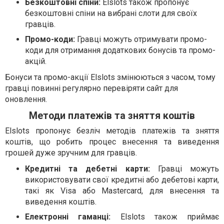
Безкоштовні спіни:
Elslots також пропонує
безкоштовні спіни на вибрані слоти для своїх
гравців.
Промо-коди:
Гравці можуть отримувати промо-
коди для отримання додаткових бонусів та промо-
акцій.
Бонуси та промо-акції Elslots змінюються з часом, тому
гравці повинні регулярно перевіряти сайт для
оновлення.
Методи платежів та зняття коштів
Elslots пропонує безліч методів платежів та зняття
коштів, що робить процес внесення та виведення
грошей дуже зручним для гравців.
Кредитні та дебетні карти:
Гравці можуть
використовувати свої кредитні або дебетові карти,
такі як Visa або Mastercard, для внесення та
виведення коштів.
Електронні гаманці:
Elslots також приймає