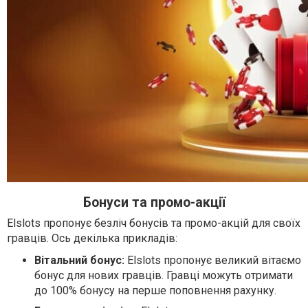
Бонуси та промо-акції
Elslots пропонує безліч бонусів та промо-акцій для своїх
гравців. Ось декілька прикладів:
Вітальний бонус:
Elslots пропонує великий вітаємо
бонус для нових гравців. Гравці можуть отримати
до 100% бонусу на перше поповнення рахунку.