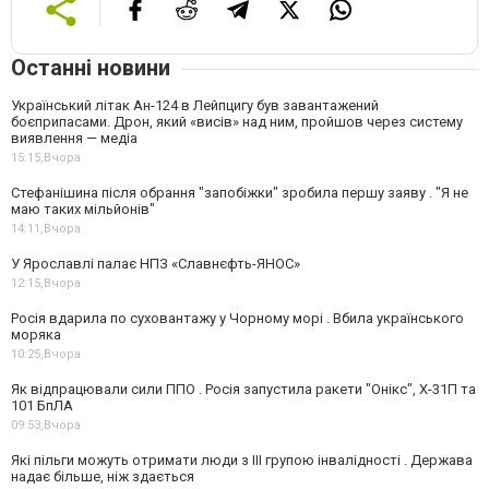
Останні новини
Український літак Ан-124 в Лейпцигу був завантажений
боєприпасами. Дрон, який «висів» над ним, пройшов через систему
виявлення — медіа
15:15,
Вчора
Стефанішина після обрання "запобіжки" зробила першу заяву . "Я не
маю таких мільйонів"
14:11,
Вчора
У Ярославлі палає НПЗ «Славнєфть-ЯНОС»
12:15,
Вчора
Росія вдарила по суховантажу у Чорному морі . Вбила українського
моряка
10:25,
Вчора
Як відпрацювали сили ППО . Росія запустила ракети "Онікс", Х-31П та
101 БпЛА
09:53,
Вчора
Які пільги можуть отримати люди з III групою інвалідності . Держава
надає більше, ніж здається