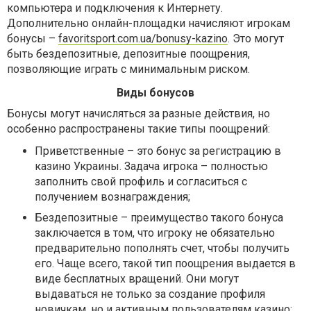
компьютера и подключения к Интернету.
Дополнительно онлайн-площадки начисляют игрокам
бонусы –
favoritsport.com.ua/bonusy-kazino
. Это могут
быть бездепозитные, депозитные поощрения,
позволяющие играть с минимальным риском.
Виды бонусов
Бонусы могут начисляться за разные действия, но
особенно распространены такие типы поощрений:
Приветственные – это бонус за регистрацию в
казино Украины. Задача игрока – полностью
заполнить свой профиль и согласиться с
получением вознаграждения;
Бездепозитные – преимущество такого бонуса
заключается в том, что игроку не обязательно
предварительно пополнять счет, чтобы получить
его. Чаще всего, такой тип поощрения выдается в
виде бесплатных вращений. Они могут
выдаваться не только за создание профиля
новичкам, но и активным пользователям казино;