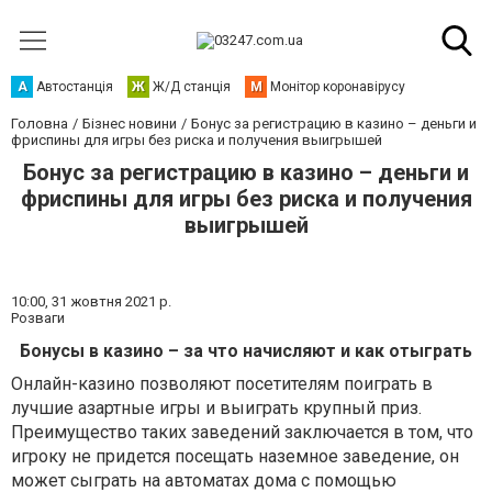
А
Автостанція
Ж
Ж/Д станція
М
Монітор коронавірусу
Головна
Бізнес новини
Бонус за регистрацию в казино – деньги и
фриспины для игры без риска и получения выигрышей
Бонус за регистрацию в казино – деньги и
фриспины для игры без риска и получения
выигрышей
10:00,
31 жовтня 2021 р.
Розваги
Бонусы в казино – за что начисляют и как отыграть
Онлайн-казино позволяют посетителям поиграть в
лучшие азартные игры и выиграть крупный приз.
Преимущество таких заведений заключается в том
,
что
игроку не придется посещать наземное заведение, он
может сыграть на автоматах дома с помощью