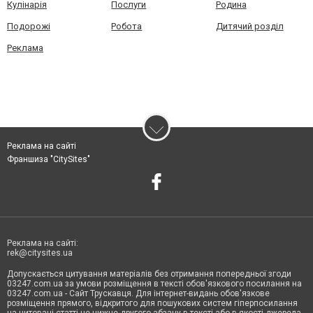
Кулінарія
Послуги
Родина
Подорожі
Робота
Дитячий розділ
Реклама
Реклама на сайті
Франшиза "CitySites"
Реклама на сайті:
rek@citysites.ua
Допускається цитування матеріалів без отримання попередньої згоди
03247.com.ua за умови розміщення в тексті обов'язкового посилання на
03247.com.ua - Сайт Трускавця. Для інтернет-видань обов'язкове
розміщення прямого, відкритого для пошукових систем гіперпосилання
на цитовані статті не нижче другого абзацу в тексті або в якості джерела.