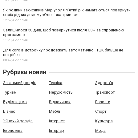
13:25,
4 серпня
Як родини захисників Маріуполя пʼятий рік намагаються повернути
своїх рідних додому.«Оленівка триває»
12:52,
4 серпня
Залишилося 50 днів, щоб повернутися після СЗЧ за спрощеною
програмою
11:29,
4 серпня
Для кого відстрочку продовжать автоматично . ТЦК більше не
потрібен
08:42,
4 серпня
Рубрики новин
Загальний розділ
Техніка
Здоров'я
Туризм
Нерухомість
Транспорт
Будівництво
Відпочинок
Розваги
Бізнес
Меблі
Спорт
Жіночий розділ
Інтернет
Культура
Економіка
Інтер'єр
Мода