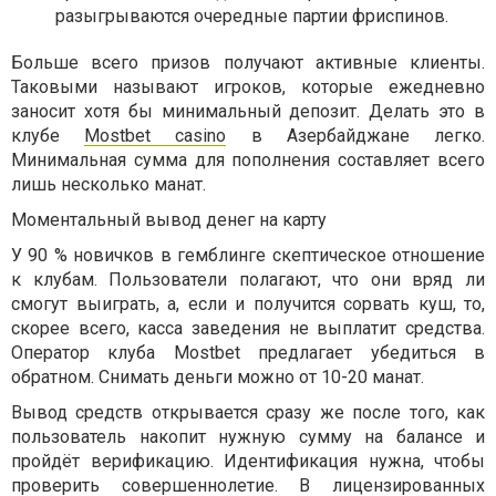
разыгрываются очередные партии фриспинов.
Больше всего призов получают активные клиенты.
Таковыми называют игроков, которые ежедневно
заносит хотя бы минимальный депозит. Делать это в
клубе
Mostbet
casino
в Азербайджане легко.
Минимальная сумма для пополнения составляет всего
лишь несколько манат.
Моментальный вывод денег на карту
У 90 % новичков в гемблинге скептическое отношение
к клубам. Пользователи полагают, что они вряд ли
смогут выиграть, а, если и получится сорвать куш, то,
скорее всего, касса заведения не выплатит средства.
Оператор клуба Mostbet предлагает убедиться в
обратном. Снимать деньги можно от 10-20 манат.
Вывод средств открывается сразу же после того, как
пользователь накопит нужную сумму на балансе и
пройдёт верификацию. Идентификация нужна, чтобы
проверить совершеннолетие. В лицензированных