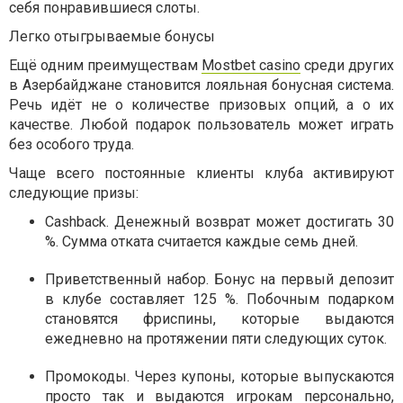
себя понравившиеся слоты.
Легко отыгрываемые бонусы
Ещё одним преимуществам
Mostbet
casino
среди других
в Азербайджане становится лояльная бонусная система.
Речь идёт не о количестве призовых опций, а о их
качестве. Любой подарок пользователь может играть
без особого труда.
Чаще всего постоянные клиенты клуба активируют
следующие призы:
Cashback. Денежный возврат может достигать 30
%. Сумма отката считается каждые семь дней.
Приветственный набор. Бонус на первый депозит
в клубе составляет 125 %. Побочным подарком
становятся фриспины, которые выдаются
ежедневно на протяжении пяти следующих суток.
Промокоды. Через купоны, которые выпускаются
просто так и выдаются игрокам персонально,