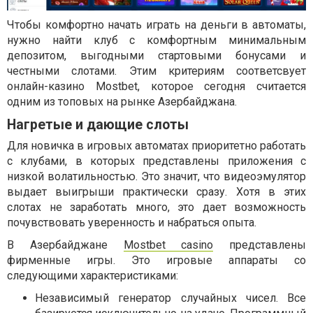
Чтобы комфортно начать играть на деньги в автоматы,
нужно найти клуб с комфортным минимальным
депозитом, выгодными стартовыми бонусами и
честными слотами. Этим критериям соответсвует
онлайн-казино
Mostbet
, которое сегодня считается
одним из топовых на рынке Азербайджана.
Нагретые и дающие слоты
Для новичка в игровых автоматах приоритетно работать
с клубами, в которых представлены приложения с
низкой волатильностью. Это значит, что видеоэмулятор
выдает выигрыши практически сразу. Хотя в этих
слотах не заработать много, это дает возможность
почувствовать уверенность и набраться опыта.
В Азербайджане
Mostbet
casino
представлены
фирменные игры. Это игровые аппараты со
следующими характеристиками:
Независимый генератор случайных чисел. Все