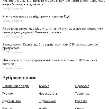
Які пільги можуть отримати люди з III групою інвалідності . Держава
надає більше, ніж здається
14:48,
4 серпня
Хто не має права на відстрочку пояснив ТЦК
13:25,
4 серпня
Як родини захисників Маріуполя пʼятий рік намагаються повернути
своїх рідних додому.«Оленівка триває»
12:52,
4 серпня
Залишилося 50 днів, щоб повернутися після СЗЧ за спрощеною
програмою
11:29,
4 серпня
Для кого відстрочку продовжать автоматично . ТЦК більше не
потрібен
08:42,
4 серпня
Рубрики новин
Загальний розділ
Техніка
Здоров'я
Туризм
Нерухомість
Транспорт
Будівництво
Відпочинок
Розваги
Бізнес
Меблі
Спорт