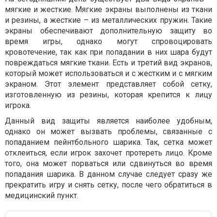
мягкие и жесткие. Мягкие экраны выполнены из ткани
и резины, а жесткие – из металлических пружин. Такие
экраны обеспечивают дополнительную защиту во
время игры, однако могут спровоцировать
кровотечение, так как при попадании в них шара будут
повреждаться мягкие ткани. Есть и третий вид экранов,
который может использоваться и с жестким и с мягким
экраном. Этот элемент представляет собой сетку,
изготовленную из резины, которая крепится к лицу
игрока.
Данный вид защиты является наиболее удобным,
однако он может вызвать проблемы, связанные с
попаданием пейнтбольного шарика. Так, сетка может
отклеиться, если игрок захочет протереть лицо. Кроме
того, она может порваться или сдвинуться во время
попадания шарика. В данном случае следует сразу же
прекратить игру и снять сетку, после чего обратиться в
медицинский пункт.