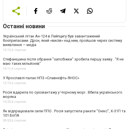
Останні новини
Український літак Ан-124 в Лейпцигу був завантажений
боєприпасами. Дрон, який «висів» над ним, пройшов через систему
виявлення — медіа
15:15,
6 серпня
Стефанішина після обрання "запобіжки" зробила першу заяву . "Я не
маю таких мільйонів"
14:11,
6 серпня
У Ярославлі палає НПЗ «Славнєфть-ЯНОС»
12:15,
6 серпня
Росія вдарила по суховантажу у Чорному морі . Вбила українського
моряка
10:25,
6 серпня
Як відпрацювали сили ППО . Росія запустила ракети "Онікс", Х-31П та
101 БпЛА
09:53,
6 серпня