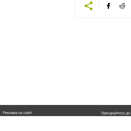
Реклама на сайті
Приєднуйтесь до 
Франшиза "CitySites"