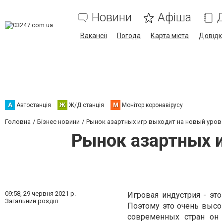
Новини
Афіша
Вакансії
Погода
Карта міста
Довід
А
Автостанція
Ж
Ж/Д станція
М
Монітор коронавірусу
Головна
Бізнес новини
Рынок азартных игр выходит на новый уров
Рынок азартных и
09:58,
29 червня 2021 р.
Игровая индустрия - эт
Загальний розділ
Поэтому это очень высок
современных стран он