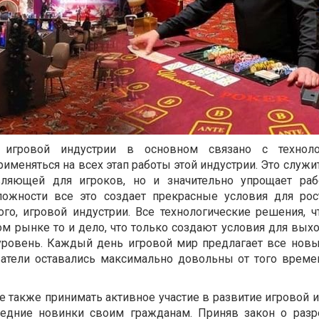
 игровой индустрии в основном связано с техноло
именяться на всех этап работы этой индустрии. Это служи
вляющей для игроков, но и значительно упрощает ра
ложности все это создает прекрасные условия для рос
ого, игровой индустрии. Все технологические решения, 
м рынке то и дело, что только создают условия для выхо
уровень. Каждый день игровой мир предлагает все нов
атели оставались максимально довольны от того времен
 также принимать активное участие в развитие игровой и
ледние новинки своим гражданам. Приняв закон о раз