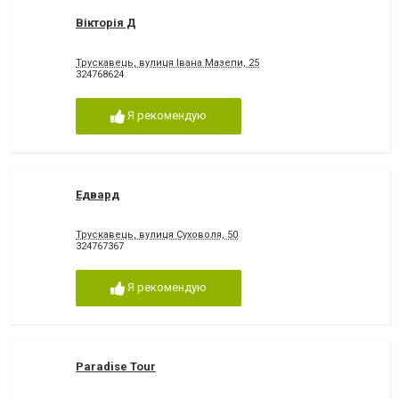
Вікторія Д
Трускавець, вулиця Івана Мазепи, 25
324768624
Я рекомендую
Едвард
Трускавець, вулиця Суховоля, 50
324767367
Я рекомендую
Paradise Tour