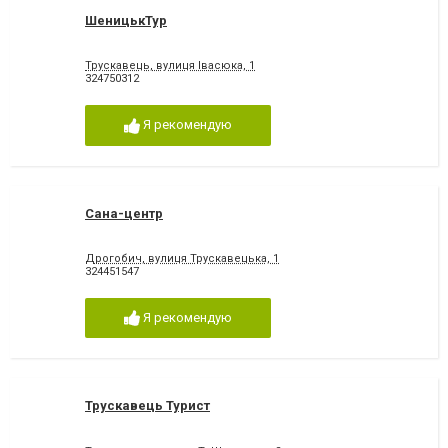
ШеницькТур
Трускавець, вулиця Івасюка, 1
324750312
Я рекомендую
Сана-центр
Дрогобич, вулиця Трускавецька, 1
324451547
Я рекомендую
Трускавець Турист