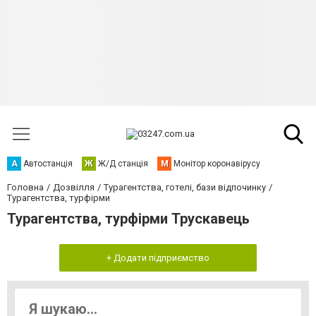
А
Автостанція
Ж
Ж/Д станція
М
Монітор коронавірусу
Головна
Дозвілля
Турагентства, готелі, бази відпочинку
Турагентства, турфірми
Турагентства, турфірми Трускавець
+ Додати підприємство