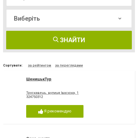
ЗНАЙТИ
Сортувати:
за рейтингом
за переглядами
ШеницькТур
Трускавець, вулиця Івасюка, 1
324750312
Я рекомендую