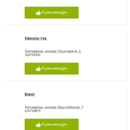
Я рекомендую
Європа-тур
Трускавець, вулиця Торосевича, 6
324755355
Я рекомендую
Віват
Трускавець, вулиця Дрогобицька, 7
676720873
Я рекомендую