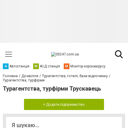
А
Автостанція
Ж
Ж/Д станція
М
Монітор коронавірусу
Головна
Дозвілля
Турагентства, готелі, бази відпочинку
Турагентства, турфірми
Турагентства, турфірми Трускавець
+ Додати підприємство