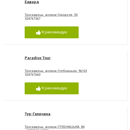
Едвард
Трускавець, вулиця Суховоля, 50
324767367
Я рекомендую
Paradise Tour
Трускавець, вулиця Стебницька, 96/63
324767660
Я рекомендую
Тур-Галичина
Трускавець, вулиця СТЕБНИЦЬКА, 84