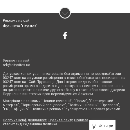
Реклама на сайті
Франшиза "CitySites"
Реклама на сайті:
rek@citysites.ua
Допускається цитування матеріалів без отримання попередньої згоди
03247.com.ua за умови розміщення в тексті обов'язкового посилання на
03247.com.ua - Сайт Трускавця. Для інтернет-видань обов'язкове
розміщення прямого, відкритого для пошукових систем гіперпосилання
на цитовані статті не нижче другого абзацу в тексті або в якості джерела.
Порушення виняткових прав переслідується Законом.
Матеріали з плашками "Новини компаній", "Промо", "Партнерський
матеріал", "Партнерський спецпроєкт", "Політичні новини", "Пресреліз",
"PR", "Офіційно", "Політична реклама" публікуються на правах реклами.
Політика конфіденційності
Правила сайту
Правила
класифайд
Редакційна політика
Фільтри