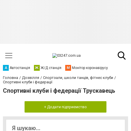
А
Автостанція
Ж
Ж/Д станція
М
Монітор коронавірусу
Головна
Дозвілля
Спортзали, школи танців, фітнес клуби
Спортивні клуби і федерації
Спортивні клуби і федерації Трускавець
+ Додати підприємство