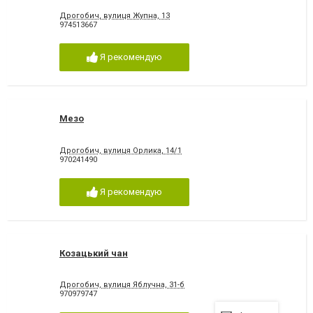
Дрогобич, вулиця Жупна, 13
974513667
Я рекомендую
Мезо
Дрогобич, вулиця Орлика, 14/1
970241490
Я рекомендую
Козацький чан
Дрогобич, вулиця Яблучна, 31-б
970979747