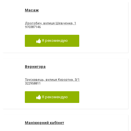
Масаж
Дрогобич, вулиця Шевченка, 1
970387146
Я рекомендую
Вернигора
Трускавець, вулиця Курортна, 3/1
322958811
Я рекомендую
Манікюрний кабінет