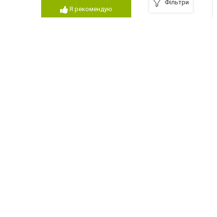
Фільтри
Я рекомендую
Чоловічий зал
Дрогобич, вулиця Володимира Великого, 46
975495140
Я рекомендую
Лангано
Трускавець, вулиця Данилишиних, 59
324751271
Я рекомендую