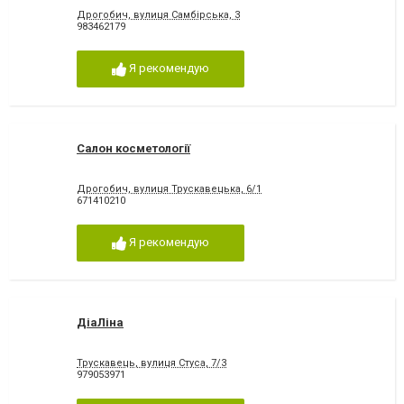
Дрогобич, вулиця Самбірська, 3
983462179
Я рекомендую
Салон косметології
Дрогобич, вулиця Трускавецька, 6/1
671410210
Я рекомендую
ДіаЛіна
Трускавець, вулиця Стуса, 7/3
979053971