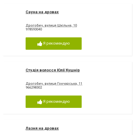
Сауна на дровах
Дрогобич, вулиця Шкільна, 10
978593040
Я рекомендую
Студія волосся Юлії Кушнір
Дрогобич, вулиця Гончарська, 11
966298302
Я рекомендую
Лазня на дровах