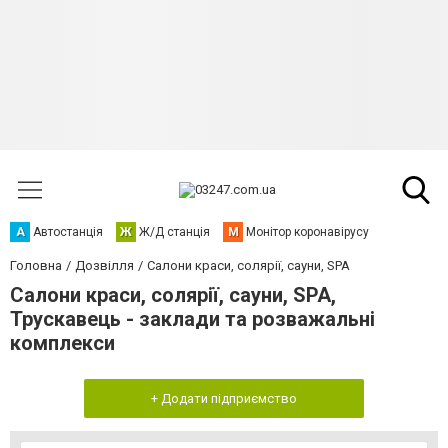
А
Автостанція
Ж
Ж/Д станція
М
Монітор коронавірусу
Головна
Дозвілля
Салони краси, солярії, сауни, SPA
Салони краси, солярії, сауни, SPA,
Трускавець - заклади та розважальні
комплекси
+ Додати підприємство